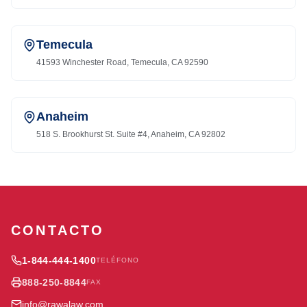
Temecula
41593 Winchester Road, Temecula, CA 92590
Anaheim
518 S. Brookhurst St. Suite #4, Anaheim, CA 92802
CONTACTO
1-844-444-1400
TELÉFONO
888-250-8844
FAX
info@rawalaw.com