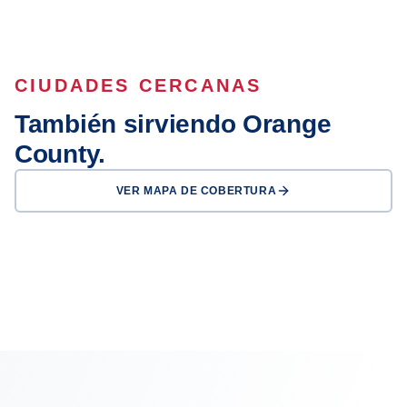
CIUDADES CERCANAS
También sirviendo Orange
County.
VER MAPA DE COBERTURA
Anaheim
Santa Ana
Irvine
Huntington Beach
Garden Grove
Fullerton
Orange
Buena Park
OFICINA