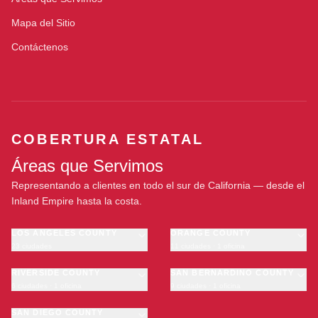
Mapa del Sitio
Contáctenos
COBERTURA ESTATAL
Áreas que Servimos
Representando a clientes en todo el sur de California — desde el
Inland Empire hasta la costa.
LOS ANGELES COUNTY
ORANGE COUNTY
23 ciudades
11 ciudades · 1 oficina
Los Angeles
Anaheim
·
OFICINA
Long Beach
RIVERSIDE COUNTY
Santa Ana
SAN BERNARDINO COUNTY
6 ciudades · 1 oficina
9 ciudades · 1 oficina
Glendale
Irvine
Riverside
San Bernardino
Pasadena
Huntington Beach
Moreno Valley
SAN DIEGO COUNTY
Fontana