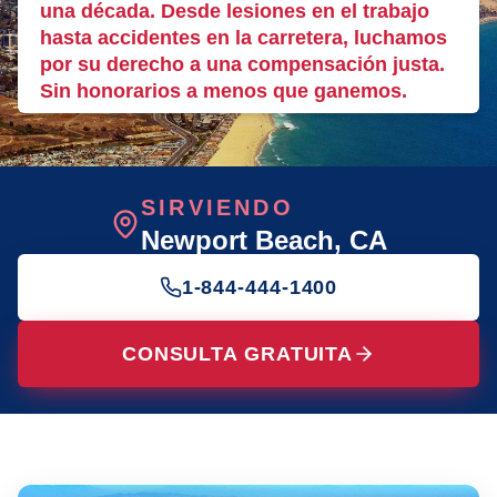
una década. Desde lesiones en el trabajo
hasta accidentes en la carretera, luchamos
por su derecho a una compensación justa.
Sin honorarios a menos que ganemos.
SIRVIENDO
Newport Beach
, CA
1-844-444-1400
CONSULTA GRATUITA