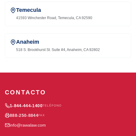
Temecula
41593 Winchester Road, Temecula, CA 92590
Anaheim
518 S. Brookhurst St. Suite #4, Anaheim, CA 92802
CONTACTO
1-844-444-1400
TELÉFONO
888-250-8844
FAX
info@rawalaw.com