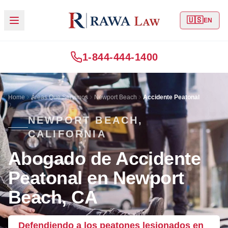
🇺🇸
EN
1-844-444-1400
Home
Áreas Que Servimos
Newport Beach
Accidente Peatonal
NEWPORT BEACH,
CALIFORNIA
Abogado de Accidente
Peatonal en Newport
Beach, CA
Defendiendo a los peatones lesionados en