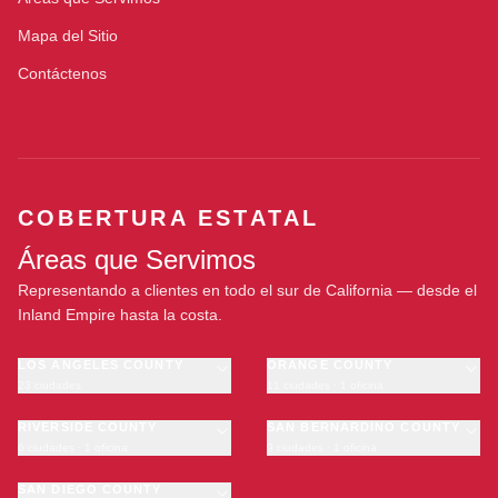
Mapa del Sitio
Contáctenos
COBERTURA ESTATAL
Áreas que Servimos
Representando a clientes en todo el sur de California — desde el
Inland Empire hasta la costa.
LOS ANGELES COUNTY
ORANGE COUNTY
23 ciudades
11 ciudades · 1 oficina
Los Angeles
Anaheim
·
OFICINA
Long Beach
RIVERSIDE COUNTY
Santa Ana
SAN BERNARDINO COUNTY
6 ciudades · 1 oficina
9 ciudades · 1 oficina
Glendale
Irvine
Riverside
San Bernardino
Pasadena
Huntington Beach
Moreno Valley
SAN DIEGO COUNTY
Fontana