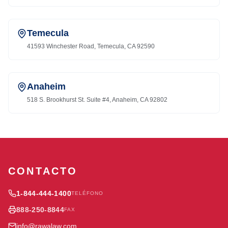
Temecula
41593 Winchester Road, Temecula, CA 92590
Anaheim
518 S. Brookhurst St. Suite #4, Anaheim, CA 92802
CONTACTO
1-844-444-1400
TELÉFONO
888-250-8844
FAX
info@rawalaw.com