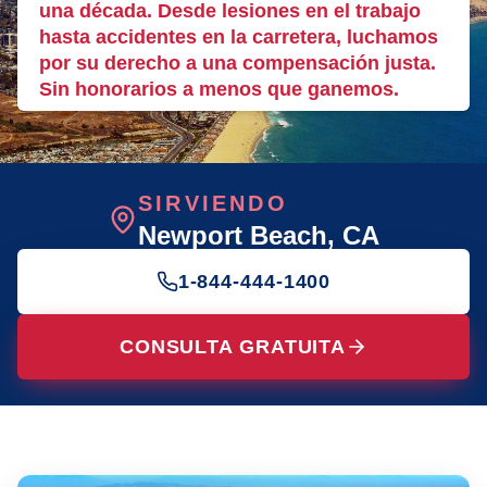
una década. Desde lesiones en el trabajo
hasta accidentes en la carretera, luchamos
por su derecho a una compensación justa.
Sin honorarios a menos que ganemos.
SIRVIENDO
Newport Beach
, CA
1-844-444-1400
CONSULTA GRATUITA