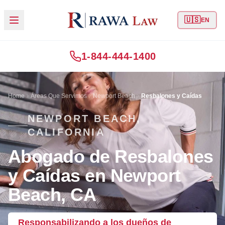
🇺🇸
EN
1-844-444-1400
Home
Áreas Que Servimos
Newport Beach
Resbalones y Caídas
NEWPORT BEACH,
CALIFORNIA
Abogado de Resbalones
y Caídas en Newport
Beach, CA
Responsabilizando a los dueños de