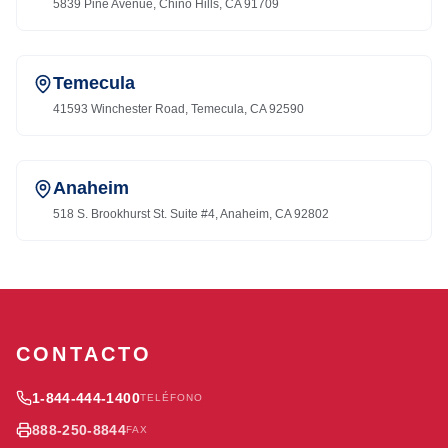
5839 Pine Avenue, Chino Hills, CA 91709
Temecula
41593 Winchester Road, Temecula, CA 92590
Anaheim
518 S. Brookhurst St. Suite #4, Anaheim, CA 92802
CONTACTO
1-844-444-1400
TELÉFONO
888-250-8844
FAX