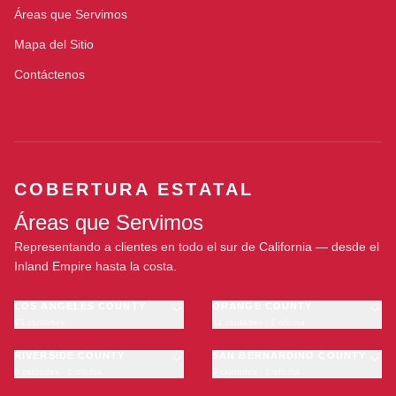
Áreas que Servimos
Mapa del Sitio
Contáctenos
COBERTURA ESTATAL
Áreas que Servimos
Representando a clientes en todo el sur de California — desde el
Inland Empire hasta la costa.
LOS ANGELES COUNTY
ORANGE COUNTY
23 ciudades
11 ciudades · 1 oficina
Los Angeles
Anaheim
·
OFICINA
Long Beach
RIVERSIDE COUNTY
Santa Ana
SAN BERNARDINO COUNTY
6 ciudades · 1 oficina
9 ciudades · 1 oficina
Glendale
Irvine
Riverside
San Bernardino