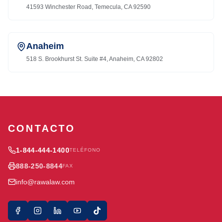
41593 Winchester Road, Temecula, CA 92590
Anaheim
518 S. Brookhurst St. Suite #4, Anaheim, CA 92802
CONTACTO
1-844-444-1400
TELÉFONO
888-250-8844
FAX
info@rawalaw.com