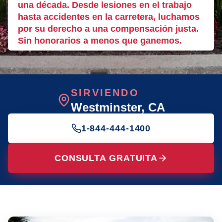
una década. Desde lesiones en el trabajo
hasta accidentes en la carretera, luchamos
por su derecho a una compensación justa.
Sin honorarios a menos que ganemos.
SIRVIENDO
Westminster
, CA
1-844-444-1400
CONSULTA GRATUITA