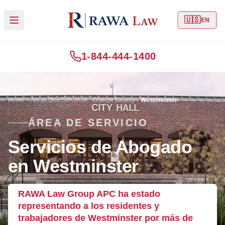
🇺🇸
EN
1-844-444-1400
Home
Áreas Que Servimos
Orange County
Westminster
ÁREA DE SERVICIO
Servicios de Abogado
en Westminster
RAWA Law Group APC ha estado
representando a los residentes y
trabajadores de Westminster por más de