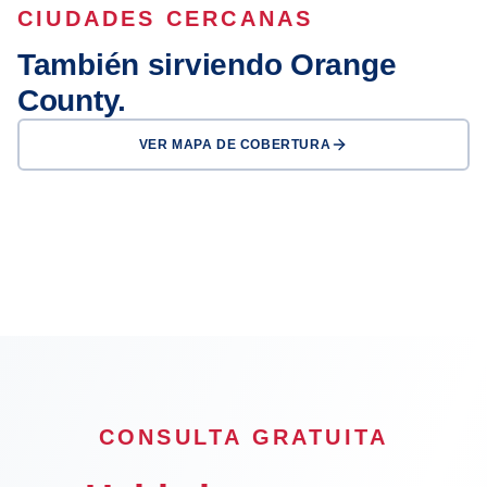
CIUDADES CERCANAS
También sirviendo Orange
County.
VER MAPA DE COBERTURA
Anaheim
Santa Ana
Irvine
Huntington Beach
Garden Grove
Fullerton
Newport Beach
Orange
OFICINA
CONSULTA GRATUITA