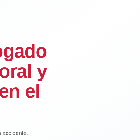
ogado
oral y
en el
n accidente,