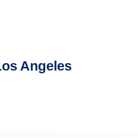
Los Angeles
each
Glendale
n
Carson