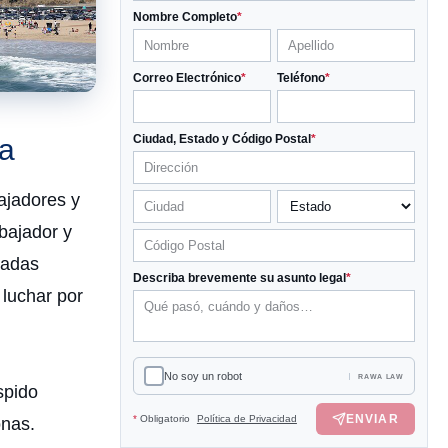
Nombre Completo
*
Correo Electrónico
*
Teléfono
*
Ciudad, Estado y Código Postal
*
a
ajadores y
bajador y
cadas
Describa brevemente su asunto legal
*
 luchar por
No soy un robot
RAWA LAW
spido
ENVIAR
*
Obligatorio
Política de Privacidad
onas.