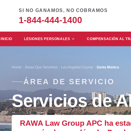
SI NO GANAMOS, NO COBRAMOS
1-844-444-1400
INICIO
LESIONES PERSONALES
COMPENSACIÓN AL T
Home
Áreas Que Servimos
Los Angeles County
Santa Monica
ÁREA DE SERVICIO
Servicios de 
RAWA Law Group APC ha estado