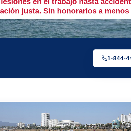
esiones en el trabajo hasta accident
ación justa. Sin honorarios a meno
1-844-4