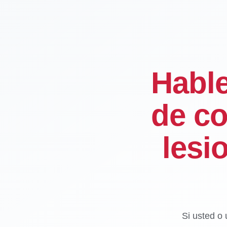
Habl
de co
lesi
Si usted o 