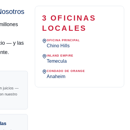
Nosotros
3 OFICINAS
millones
LOCALES
OFICINA PRINCIPAL
io — y las
Chino Hills
nte.
INLAND EMPIRE
Temecula
CONDADO DE ORANGE
Anaheim
n juicios —
en nuestro
las