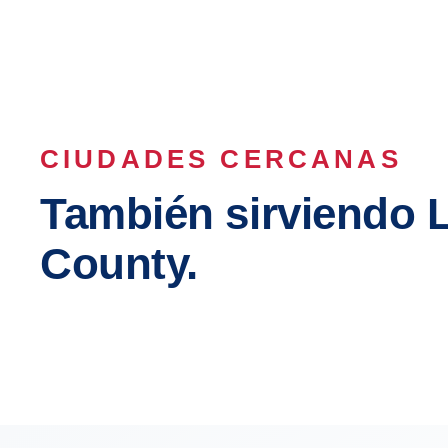
CIUDADES CERCANAS
También sirviendo 
County.
Los Angeles
Long B
Inglewood
Compto