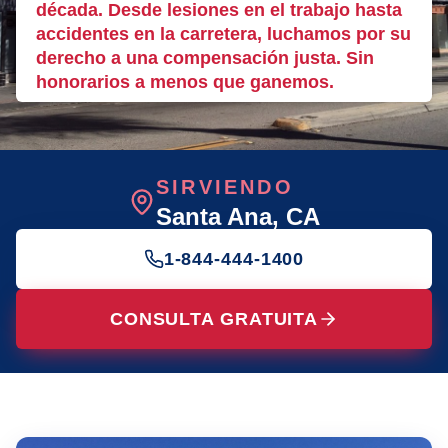
década. Desde lesiones en el trabajo hasta
accidentes en la carretera, luchamos por su
derecho a una compensación justa. Sin
honorarios a menos que ganemos.
SIRVIENDO
Santa Ana
, CA
1-844-444-1400
CONSULTA GRATUITA