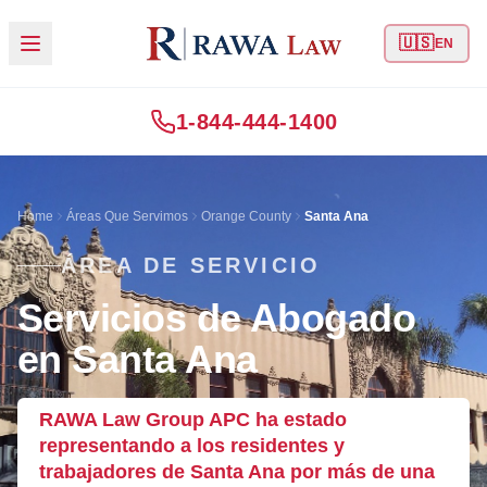
🇺🇸
EN
1-844-444-1400
Home
Áreas Que Servimos
Orange County
Santa Ana
ÁREA DE SERVICIO
Servicios de Abogado
en Santa Ana
RAWA Law Group APC ha estado
representando a los residentes y
trabajadores de Santa Ana por más de una