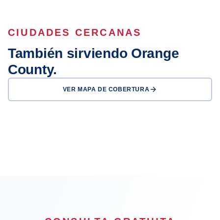
CIUDADES CERCANAS
También sirviendo Orange
County.
VER MAPA DE COBERTURA
Anaheim
Irvine
Huntington Beach
Garden Grove
Fullerton
Newport Beach
Orange
Buena Park
OFICINA