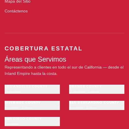
Mapa del Sitio
Contáctenos
COBERTURA ESTATAL
Áreas que Servimos
Representando a clientes en todo el sur de California — desde el
Inland Empire hasta la costa.
LOS ANGELES COUNTY
ORANGE COUNTY
23 ciudades
11 ciudades · 1 oficina
Los Angeles
Anaheim
·
OFICINA
Long Beach
RIVERSIDE COUNTY
Santa Ana
SAN BERNARDINO COUNTY
6 ciudades · 1 oficina
9 ciudades · 1 oficina
Glendale
Irvine
Riverside
San Bernardino
Pasadena
Huntington Beach
Moreno Valley
SAN DIEGO COUNTY
Fontana
Inglewood
Garden Grove
5 ciudades
Corona
Rancho Cucamonga
San Diego