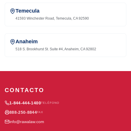
Temecula
41593 Winchester Road, Temecula, CA 92590
Anaheim
518 S. Brookhurst St. Suite #4, Anaheim, CA 92802
CONTACTO
1-844-444-1400
TELÉFONO
888-250-8844
FAX
info@rawalaw.com