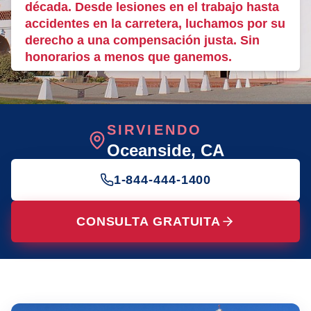
década. Desde lesiones en el trabajo hasta
accidentes en la carretera, luchamos por su
derecho a una compensación justa. Sin
honorarios a menos que ganemos.
SIRVIENDO
Oceanside
, CA
1-844-444-1400
CONSULTA GRATUITA