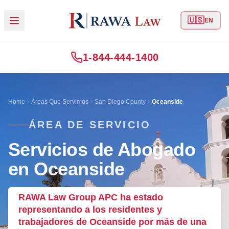
🇺🇸
EN
1-844-444-1400
Home
Áreas Que Servimos
San Diego County
Oceanside
ÁREA DE SERVICIO
Servicios de Abogado
en Oceanside
RAWA Law Group APC ha estado
representando a los residentes y
trabajadores de Oceanside por más de una