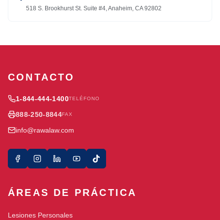
518 S. Brookhurst St. Suite #4, Anaheim, CA 92802
CONTACTO
1-844-444-1400
TELÉFONO
888-250-8844
FAX
info@rawalaw.com
ÁREAS DE PRÁCTICA
Lesiones Personales