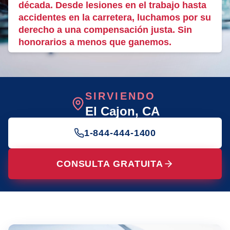
década. Desde lesiones en el trabajo hasta
accidentes en la carretera, luchamos por su
derecho a una compensación justa. Sin
honorarios a menos que ganemos.
SIRVIENDO
El Cajon
, CA
1-844-444-1400
CONSULTA GRATUITA