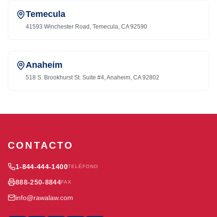
Temecula
41593 Winchester Road, Temecula, CA 92590
Anaheim
518 S. Brookhurst St. Suite #4, Anaheim, CA 92802
CONTACTO
1-844-444-1400
TELÉFONO
888-250-8844
FAX
info@rawalaw.com