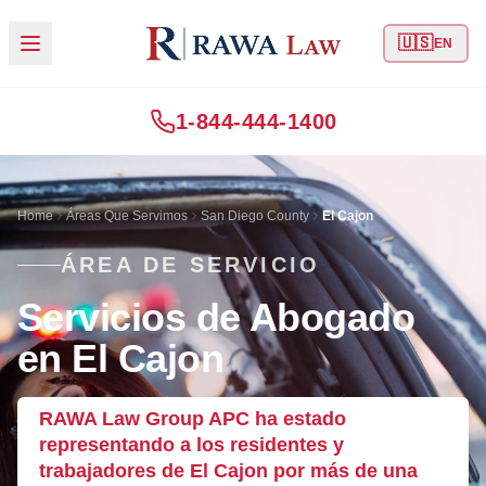
🇺🇸
EN
1-844-444-1400
Home
Áreas Que Servimos
San Diego County
El Cajon
ÁREA DE SERVICIO
Servicios de Abogado
en El Cajon
RAWA Law Group APC ha estado
representando a los residentes y
trabajadores de El Cajon por más de una