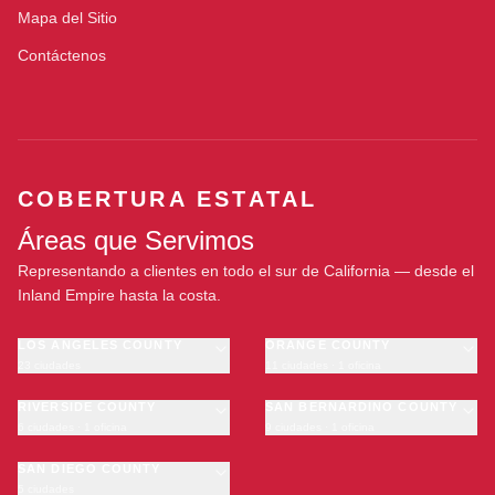
Mapa del Sitio
Contáctenos
COBERTURA ESTATAL
Áreas que Servimos
Representando a clientes en todo el sur de California — desde el
Inland Empire hasta la costa.
LOS ANGELES COUNTY
ORANGE COUNTY
23 ciudades
11 ciudades · 1 oficina
Los Angeles
Anaheim
·
OFICINA
Long Beach
RIVERSIDE COUNTY
Santa Ana
SAN BERNARDINO COUNTY
6 ciudades · 1 oficina
9 ciudades · 1 oficina
Glendale
Irvine
Riverside
San Bernardino
Pasadena
Huntington Beach
Moreno Valley
SAN DIEGO COUNTY
Fontana
Inglewood
Garden Grove
5 ciudades