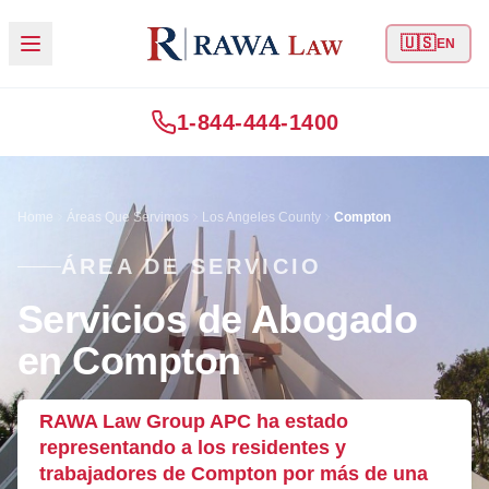
🇺🇸
EN
1-844-444-1400
Home
Áreas Que Servimos
Los Angeles County
Compton
ÁREA DE SERVICIO
Servicios de Abogado
en Compton
RAWA Law Group APC ha estado
representando a los residentes y
trabajadores de Compton por más de una