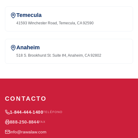
Temecula
41593 Winchester Road, Temecula, CA 92590
Anaheim
518 S. Brookhurst St. Suite #4, Anaheim, CA 92802
CONTACTO
1-844-444-1400
TELÉFONO
888-250-8844
FAX
info@rawalaw.com