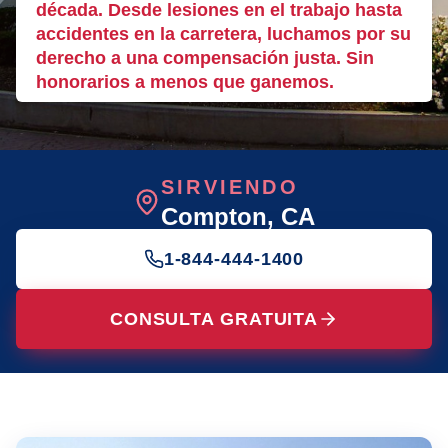
década. Desde lesiones en el trabajo hasta
accidentes en la carretera, luchamos por su
derecho a una compensación justa. Sin
honorarios a menos que ganemos.
SIRVIENDO
Compton
, CA
1-844-444-1400
CONSULTA GRATUITA