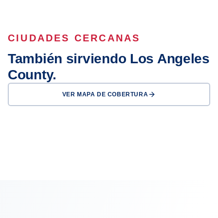
CIUDADES CERCANAS
También sirviendo Los Angeles
County.
VER MAPA DE COBERTURA
Los Angeles
Long Beach
Glendale
Pasadena
Inglewood
Carson
Downey
El Monte