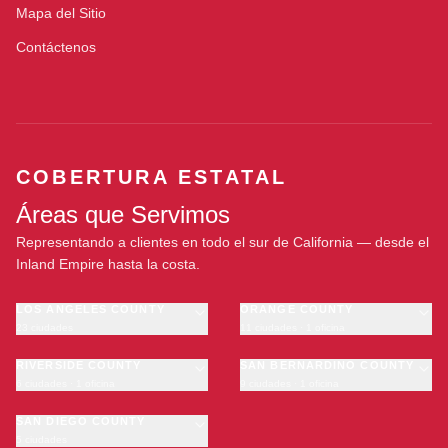
Mapa del Sitio
Contáctenos
COBERTURA ESTATAL
Áreas que Servimos
Representando a clientes en todo el sur de California — desde el
Inland Empire hasta la costa.
LOS ANGELES COUNTY
ORANGE COUNTY
23 ciudades
11 ciudades · 1 oficina
Los Angeles
Anaheim
·
OFICINA
Long Beach
RIVERSIDE COUNTY
Santa Ana
SAN BERNARDINO COUNTY
6 ciudades · 1 oficina
9 ciudades · 1 oficina
Glendale
Irvine
Riverside
San Bernardino
Pasadena
Huntington Beach
Moreno Valley
SAN DIEGO COUNTY
Fontana
Inglewood
Garden Grove
5 ciudades
Corona
Rancho Cucamonga