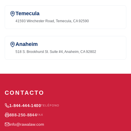
Temecula
41593 Winchester Road, Temecula, CA 92590
Anaheim
518 S. Brookhurst St. Suite #4, Anaheim, CA 92802
CONTACTO
1-844-444-1400
TELÉFONO
888-250-8844
FAX
info@rawalaw.com