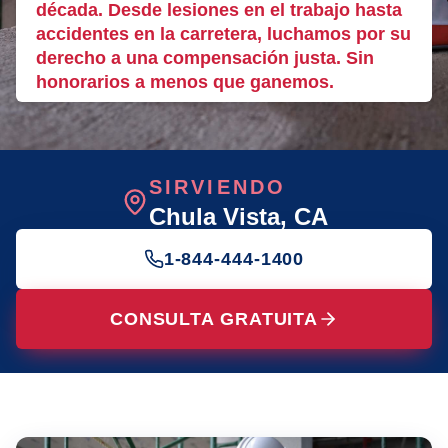
década. Desde lesiones en el trabajo hasta
accidentes en la carretera, luchamos por su
derecho a una compensación justa. Sin
honorarios a menos que ganemos.
SIRVIENDO
Chula Vista
, CA
1-844-444-1400
CONSULTA GRATUITA