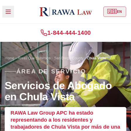
🇺🇸
EN
1-844-444-1400
Home
Áreas Que Servimos
San Diego County
Chula Vista
ÁREA DE SERVICIO
Servicios de Abogado
en Chula Vista
RAWA Law Group APC ha estado
representando a los residentes y
trabajadores de Chula Vista por más de una