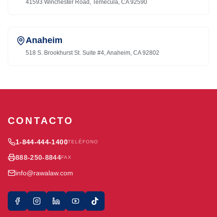
41593 Winchester Road, Temecula, CA 92590
Anaheim
518 S. Brookhurst St. Suite #4, Anaheim, CA 92802
CONTACTO
1-844-444-1400
TELÉFONO
888-250-8844
FAX
info@rawalaw.com