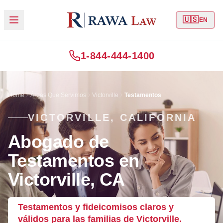
🇺🇸
EN
1-844-444-1400
Home
Áreas Que Servimos
Victorville
Testamentos
VICTORVILLE, CALIFORNIA
Abogado de
Testamentos en
Victorville, CA
Testamentos y fideicomisos claros y
válidos para las familias de Victorville.