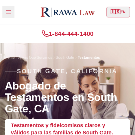
🇺🇸
EN
1-844-444-1400
Home
Áreas Que Servimos
South Gate
Testamentos
SOUTH GATE, CALIFORNIA
Abogado de
Testamentos en South
Gate, CA
Testamentos y fideicomisos claros y
válidos para las familias de South Gate.