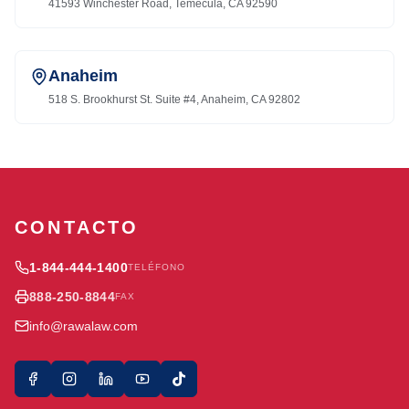
41593 Winchester Road, Temecula, CA 92590
Anaheim
518 S. Brookhurst St. Suite #4, Anaheim, CA 92802
CONTACTO
1-844-444-1400
TELÉFONO
888-250-8844
FAX
info@rawalaw.com