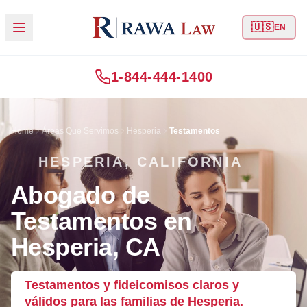
🇺🇸
EN
1-844-444-1400
Home
Áreas Que Servimos
Hesperia
Testamentos
HESPERIA, CALIFORNIA
Abogado de
Testamentos en
Hesperia, CA
Testamentos y fideicomisos claros y
válidos para las familias de Hesperia.