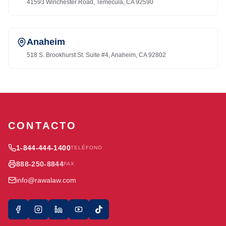
41593 Winchester Road, Temecula, CA 92590
Anaheim
518 S. Brookhurst St. Suite #4, Anaheim, CA 92802
CONTACTO
1-844-444-1400
TELÉFONO
888-250-8844
FAX
info@rawalaw.com