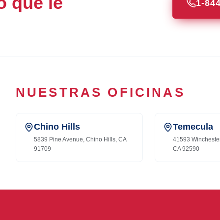
o que le
1-84
NUESTRAS OFICINAS
Chino Hills
Temecula
5839 Pine Avenue, Chino Hills, CA
41593 Wincheste
91709
CA 92590