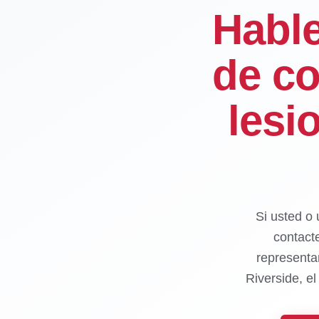
Habl
de co
lesi
Si usted o 
contact
representa
Riverside, e