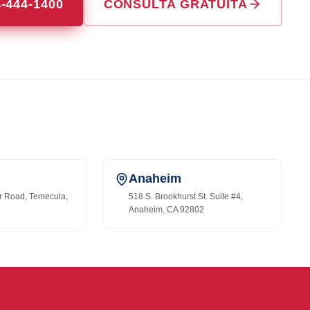
4-444-1400
CONSULTA GRATUITA
Anaheim
r Road, Temecula,
518 S. Brookhurst St. Suite #4,
Anaheim, CA 92802