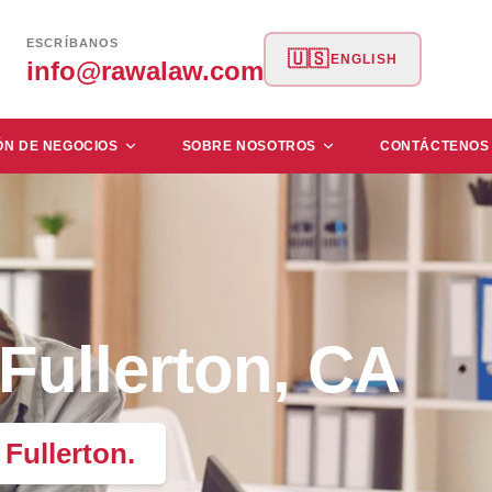
ESCRÍBANOS
🇺🇸
ENGLISH
info@rawalaw.com
ÓN DE NEGOCIOS
SOBRE NOSOTROS
CONTÁCTENOS
Fullerton, CA
 Fullerton.