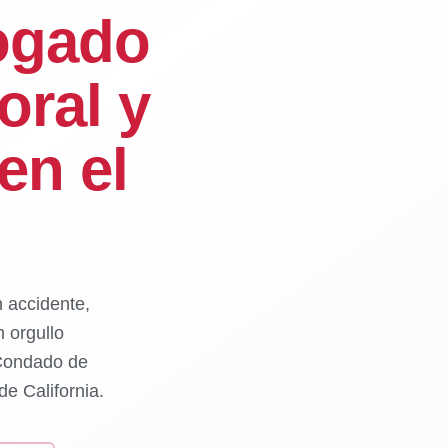
ogado
oral y
en el
n accidente,
 orgullo
 Condado de
e California.