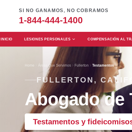
SI NO GANAMOS, NO COBRAMOS
1-844-444-1400
INICIO
LESIONES PERSONALES
COMPENSACIÓN AL T
Home
Áreas Que Servimos
Fullerton
Testamentos
FULLERTON, CALIF
Abogado de T
Testamentos y fideicomisos 