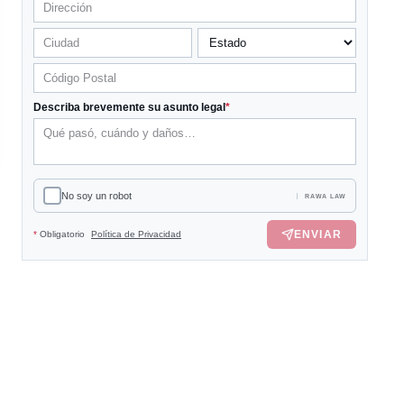
Describa brevemente su asunto legal
*
No soy un robot
RAWA LAW
ENVIAR
*
Obligatorio
Política de Privacidad