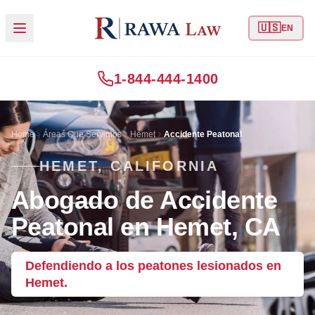
🇺🇸
EN
1-844-444-1400
Home
Áreas Que Servimos
Hemet
Accidente Peatonal
HEMET, CALIFORNIA
Abogado de Accidente
Peatonal en Hemet, CA
Defendiendo a los peatones lesionados en
Hemet.