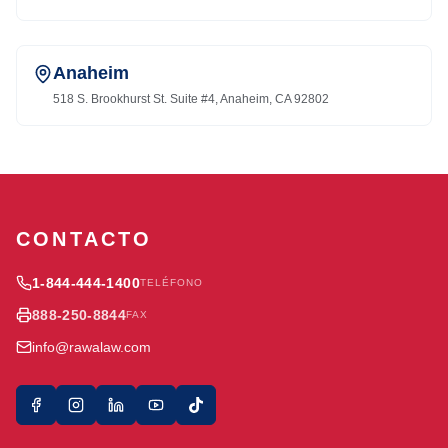
Anaheim
518 S. Brookhurst St. Suite #4, Anaheim, CA 92802
CONTACTO
1-844-444-1400
TELÉFONO
888-250-8844
FAX
info@rawalaw.com