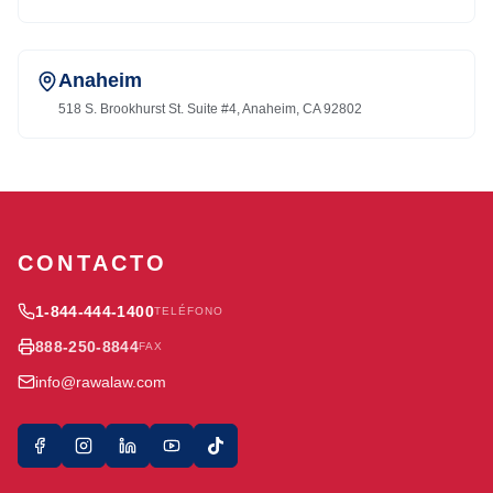
Anaheim
518 S. Brookhurst St. Suite #4, Anaheim, CA 92802
CONTACTO
1-844-444-1400
TELÉFONO
888-250-8844
FAX
info@rawalaw.com