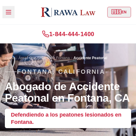
🇺🇸
EN
1-844-444-1400
Home
Áreas Que Servimos
Fontana
Accidente Peatonal
FONTANA, CALIFORNIA
Abogado de Accidente
Peatonal en Fontana, CA
Defendiendo a los peatones lesionados en
Fontana.