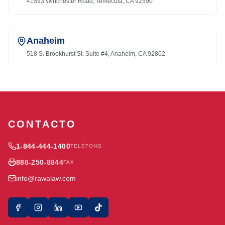
41593 Winchester Road, Temecula, CA 92590
Anaheim
518 S. Brookhurst St. Suite #4, Anaheim, CA 92802
CONTACTO
1-844-444-1400
TELÉFONO
888-250-8844
FAX
info@rawalaw.com