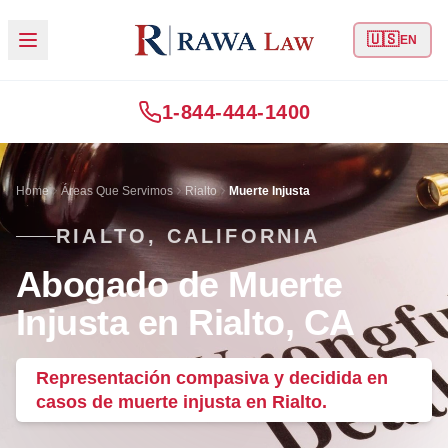
🇺🇸
EN
1-844-444-1400
Home
Áreas Que Servimos
Rialto
Muerte Injusta
RIALTO, CALIFORNIA
Abogado de Muerte
Injusta en Rialto, CA
Representación compasiva y decidida en
casos de muerte injusta en Rialto.