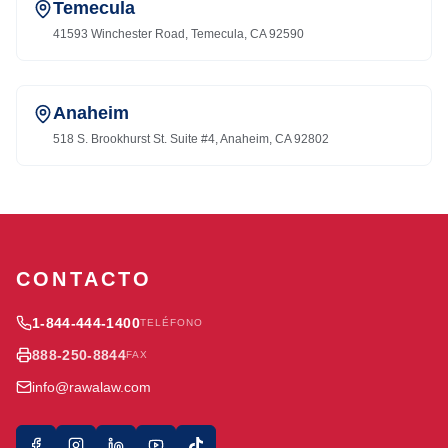
Temecula
41593 Winchester Road, Temecula, CA 92590
Anaheim
518 S. Brookhurst St. Suite #4, Anaheim, CA 92802
CONTACTO
1-844-444-1400
TELÉFONO
888-250-8844
FAX
info@rawalaw.com