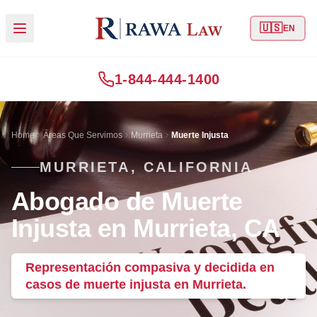
🇺🇸
EN
1-844-444-1400
Home
Áreas Que Servimos
Murrieta
Muerte Injusta
MURRIETA, CALIFORNIA
Abogado de Muerte
Injusta en Murrieta, CA
Representación compasiva y decidida en
casos de muerte injusta en Murrieta.