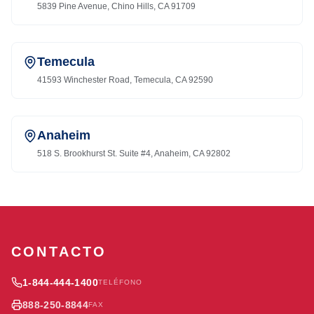
5839 Pine Avenue, Chino Hills, CA 91709
Temecula
41593 Winchester Road, Temecula, CA 92590
Anaheim
518 S. Brookhurst St. Suite #4, Anaheim, CA 92802
CONTACTO
1-844-444-1400
TELÉFONO
888-250-8844
FAX