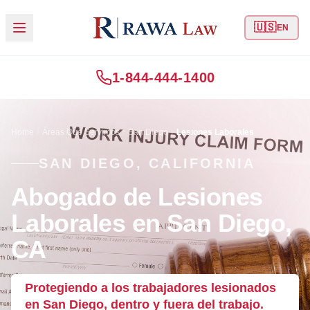
🇺🇸
EN
1-844-444-1400
Home
Áreas Que Servimos
San Diego
Lesiones Laborales
SAN DIEGO, CALIFORNIA
Abogado de Lesiones
Laborales en San Diego,
CA
Protegiendo a los trabajadores lesionados
en San Diego, dentro y fuera del trabajo.