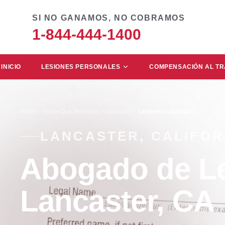
SI NO GANAMOS, NO COBRAMOS
1-844-444-1400
INICIO
LESIONES PERSONALES
COMPENSACIÓN AL T
Home
Áreas Que Servimos
Lancaster
Lesiones Laborales
LANCASTER, CALIFOR
Abogado de Le
Lancaster, CA