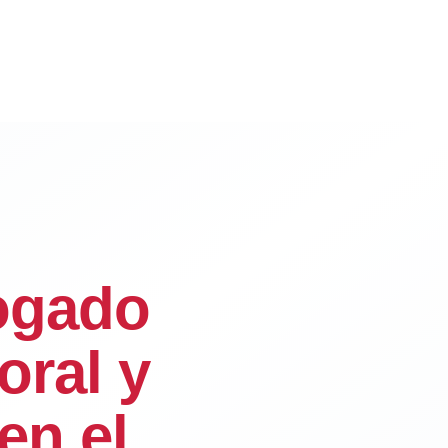
ogado
oral y
en el