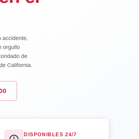
n accidente,
 orgullo
 Condado de
e California.
00
DISPONIBLES 24/7