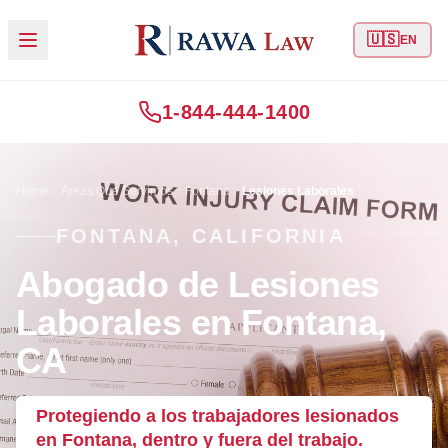
🇺🇸
EN
1-844-444-1400
Home
Áreas Que Servimos
Fontana
Lesiones Laborales
FONTANA, CALIFORNIA
Abogado de Lesiones
Laborales en Fontana,
CA
Protegiendo a los trabajadores lesionados
en Fontana, dentro y fuera del trabajo.