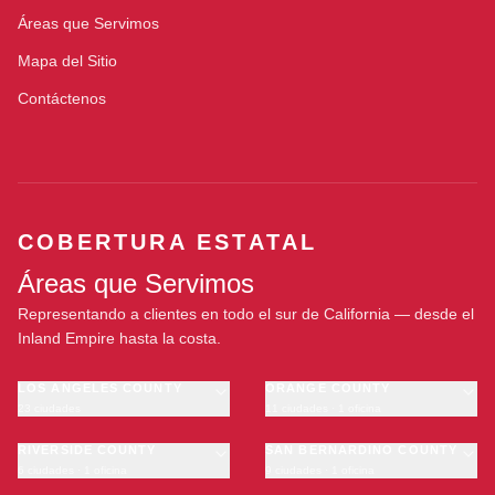
Áreas que Servimos
Mapa del Sitio
Contáctenos
COBERTURA ESTATAL
Áreas que Servimos
Representando a clientes en todo el sur de California — desde el
Inland Empire hasta la costa.
LOS ANGELES COUNTY
ORANGE COUNTY
23 ciudades
11 ciudades · 1 oficina
Los Angeles
Anaheim
·
OFICINA
Long Beach
RIVERSIDE COUNTY
Santa Ana
SAN BERNARDINO COUNTY
6 ciudades · 1 oficina
9 ciudades · 1 oficina
Glendale
Irvine
Riverside
San Bernardino