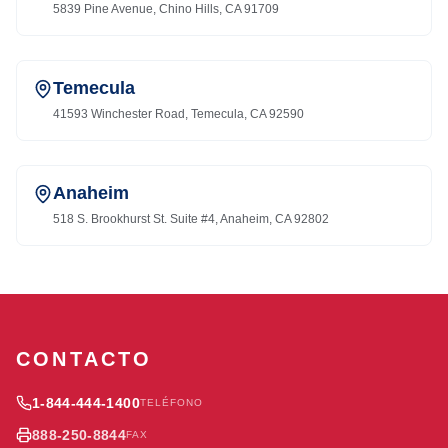
5839 Pine Avenue, Chino Hills, CA 91709
Temecula
41593 Winchester Road, Temecula, CA 92590
Anaheim
518 S. Brookhurst St. Suite #4, Anaheim, CA 92802
CONTACTO
1-844-444-1400
TELÉFONO
888-250-8844
FAX