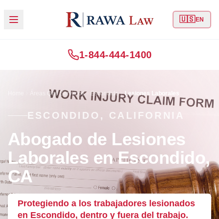
🇺🇸
EN
1-844-444-1400
Home
Áreas Que Servimos
Escondido
Lesiones Laborales
ESCONDIDO, CALIFORNIA
Abogado de Lesiones
Laborales en Escondido,
CA
Protegiendo a los trabajadores lesionados
en Escondido, dentro y fuera del trabajo.