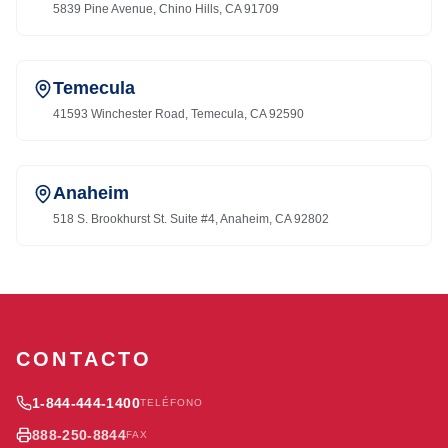
5839 Pine Avenue, Chino Hills, CA 91709
Temecula
41593 Winchester Road, Temecula, CA 92590
Anaheim
518 S. Brookhurst St. Suite #4, Anaheim, CA 92802
CONTACTO
1-844-444-1400
TELÉFONO
888-250-8844
FAX