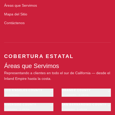
Áreas que Servimos
Mapa del Sitio
Contáctenos
COBERTURA ESTATAL
Áreas que Servimos
Representando a clientes en todo el sur de California — desde el
Inland Empire hasta la costa.
LOS ANGELES COUNTY
ORANGE COUNTY
23 ciudades
11 ciudades · 1 oficina
Los Angeles
Anaheim
·
OFICINA
Long Beach
RIVERSIDE COUNTY
Santa Ana
SAN BERNARDINO COUNTY
6 ciudades · 1 oficina
9 ciudades · 1 oficina
Glendale
Irvine
Riverside
San Bernardino