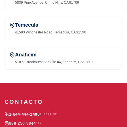
5839 Pine Avenue, Chino Hills, CA 91709
Temecula
41593 Winchester Road, Temecula, CA 92590
Anaheim
518 S. Brookhurst St. Suite #4, Anaheim, CA 92802
CONTACTO
1-844-444-1400
TELÉFONO
888-250-8844
FAX