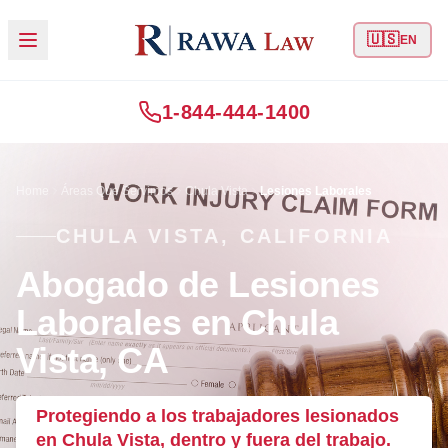
🇺🇸
EN
1-844-444-1400
Home
Áreas Que Servimos
Chula Vista
Lesiones Laborales
CHULA VISTA, CALIFORNIA
Abogado de Lesiones
Laborales en Chula
Vista, CA
Protegiendo a los trabajadores lesionados
en Chula Vista, dentro y fuera del trabajo.