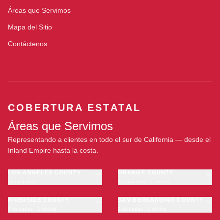
Áreas que Servimos
Mapa del Sitio
Contáctenos
COBERTURA ESTATAL
Áreas que Servimos
Representando a clientes en todo el sur de California — desde el
Inland Empire hasta la costa.
LOS ANGELES COUNTY
ORANGE COUNTY
23 ciudades
11 ciudades · 1 oficina
Los Angeles
Anaheim
·
OFICINA
Long Beach
RIVERSIDE COUNTY
Santa Ana
SAN BERNARDINO COUNTY
6 ciudades · 1 oficina
9 ciudades · 1 oficina
Glendale
Irvine
Riverside
San Bernardino