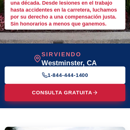
una década. Desde lesiones en el trabajo
hasta accidentes en la carretera, luchamos
por su derecho a una compensación justa.
Sin honorarios a menos que ganemos.
SIRVIENDO
Westminster
, CA
1-844-444-1400
CONSULTA GRATUITA