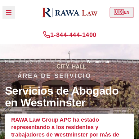
🇺🇸
EN
1-844-444-1400
Home
Áreas Que Servimos
Orange County
Westminster
ÁREA DE SERVICIO
Servicios de Abogado
en Westminster
RAWA Law Group APC ha estado
representando a los residentes y
trabajadores de Westminster por más de