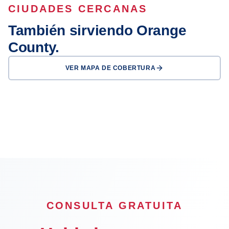
CIUDADES CERCANAS
También sirviendo Orange
County.
VER MAPA DE COBERTURA
Anaheim
Santa Ana
Irvine
Huntington Beach
Garden Grove
Fullerton
Newport Beach
Orange
OFICINA
CONSULTA GRATUITA