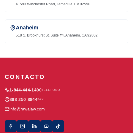
41593 Winchester Road, Temecula, CA 92590
Anaheim
518 S. Brookhurst St. Suite #4, Anaheim, CA 92802
CONTACTO
1-844-444-1400
TELÉFONO
888-250-8844
FAX
info@rawalaw.com