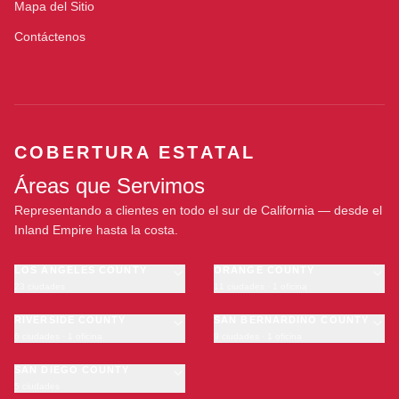
Mapa del Sitio
Contáctenos
COBERTURA ESTATAL
Áreas que Servimos
Representando a clientes en todo el sur de California — desde el
Inland Empire hasta la costa.
LOS ANGELES COUNTY
ORANGE COUNTY
23 ciudades
11 ciudades · 1 oficina
Los Angeles
Anaheim
·
OFICINA
Long Beach
RIVERSIDE COUNTY
Santa Ana
SAN BERNARDINO COUNTY
6 ciudades · 1 oficina
9 ciudades · 1 oficina
Glendale
Irvine
Riverside
San Bernardino
Pasadena
Huntington Beach
Moreno Valley
SAN DIEGO COUNTY
Fontana
Inglewood
Garden Grove
5 ciudades
Corona
Rancho Cucamonga