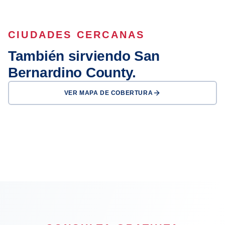
CIUDADES CERCANAS
También sirviendo San
Bernardino County.
VER MAPA DE COBERTURA
Rancho
San Bernardino
Fontana
Cucamonga
Victorville
Chino
Chino Hills
Hesperia
Rialto
OFICINA