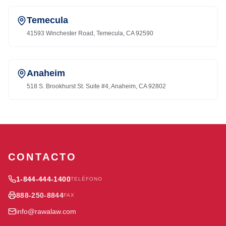
Temecula
41593 Winchester Road, Temecula, CA 92590
Anaheim
518 S. Brookhurst St. Suite #4, Anaheim, CA 92802
CONTACTO
1-844-444-1400
TELÉFONO
888-250-8844
FAX
info@rawalaw.com