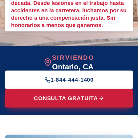
década. Desde lesiones en el trabajo hasta
accidentes en la carretera, luchamos por su
derecho a una compensación justa. Sin
honorarios a menos que ganemos.
SIRVIENDO
Ontario
, CA
1-844-444-1400
CONSULTA GRATUITA