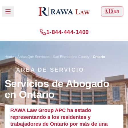
🇺🇸
EN
1-844-444-1400
Home
Áreas Que Servimos
San Bernardino County
Ontario
ÁREA DE SERVICIO
Servicios de Abogado
en Ontario
RAWA Law Group APC ha estado
representando a los residentes y
trabajadores de Ontario por más de una