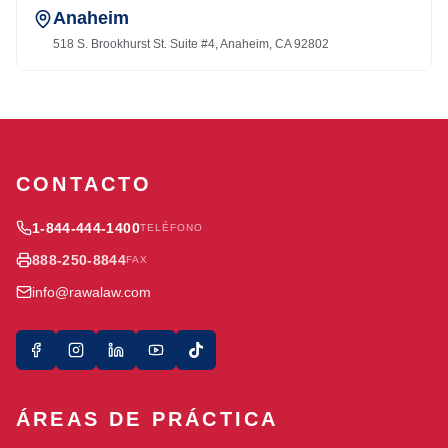
Anaheim
518 S. Brookhurst St. Suite #4, Anaheim, CA 92802
CONTACTO
1-844-444-1400
TELÉFONO
888-250-8844
FAX
info@rawalaw.com
ÁREAS DE PRÁCTICA