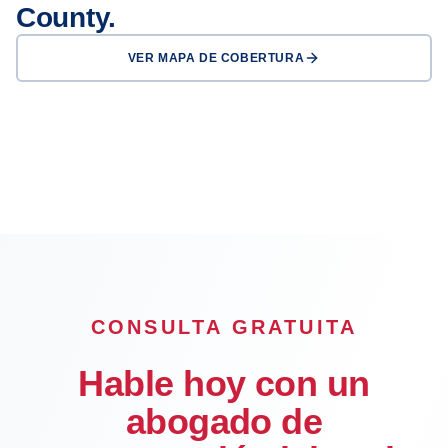
County.
VER MAPA DE COBERTURA
Los Angeles
Long Beach
Glendale
Pasadena
Inglewood
Compton
Carson
Downey
CONSULTA GRATUITA
Hable hoy con un
abogado de