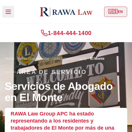
🇺🇸
EN
1-844-444-1400
Home
Áreas Que Servimos
Los Angeles County
El Monte
ÁREA DE SERVICIO
Servicios de Abogado
en El Monte
RAWA Law Group APC ha estado
representando a los residentes y
trabajadores de El Monte por más de una