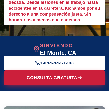
década. Desde lesiones en el trabajo hasta
accidentes en la carretera, luchamos por su
derecho a una compensación justa. Sin
honorarios a menos que ganemos.
SIRVIENDO
El Monte
, CA
1-844-444-1400
CONSULTA GRATUITA