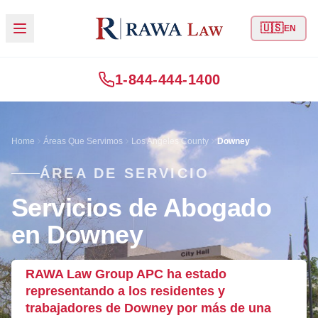
🇺🇸
EN
1-844-444-1400
Home
Áreas Que Servimos
Los Angeles County
Downey
ÁREA DE SERVICIO
Servicios de Abogado
en Downey
RAWA Law Group APC ha estado
representando a los residentes y
trabajadores de Downey por más de una