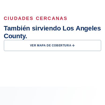
CIUDADES CERCANAS
También sirviendo Los Angeles
County.
VER MAPA DE COBERTURA
Los Angeles
Long Beach
Glendale
Pasadena
Inglewood
Compton
Carson
El Monte