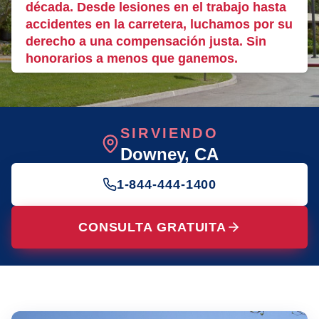
década. Desde lesiones en el trabajo hasta
accidentes en la carretera, luchamos por su
derecho a una compensación justa. Sin
honorarios a menos que ganemos.
SIRVIENDO
Downey
, CA
1-844-444-1400
CONSULTA GRATUITA