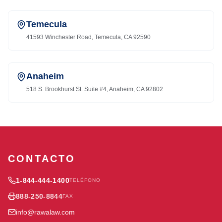
Temecula
41593 Winchester Road, Temecula, CA 92590
Anaheim
518 S. Brookhurst St. Suite #4, Anaheim, CA 92802
CONTACTO
1-844-444-1400
TELÉFONO
888-250-8844
FAX
info@rawalaw.com