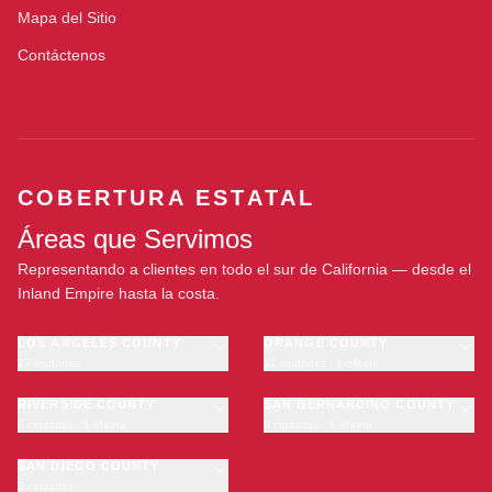
Mapa del Sitio
Contáctenos
COBERTURA ESTATAL
Áreas que Servimos
Representando a clientes en todo el sur de California — desde el
Inland Empire hasta la costa.
LOS ANGELES COUNTY
ORANGE COUNTY
23 ciudades
11 ciudades · 1 oficina
Los Angeles
Anaheim
·
OFICINA
Long Beach
RIVERSIDE COUNTY
Santa Ana
SAN BERNARDINO COUNTY
6 ciudades · 1 oficina
9 ciudades · 1 oficina
Glendale
Irvine
Riverside
San Bernardino
Pasadena
Huntington Beach
Moreno Valley
SAN DIEGO COUNTY
Fontana
Inglewood
Garden Grove
5 ciudades