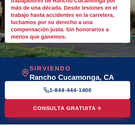
trabajadores de Rancho Cucamonga por
más de una década. Desde lesiones en el
trabajo hasta accidentes en la carretera,
luchamos por su derecho a una
compensación justa. Sin honorarios a
menos que ganemos.
SIRVIENDO
Rancho Cucamonga
, CA
1-844-444-1400
CONSULTA GRATUITA