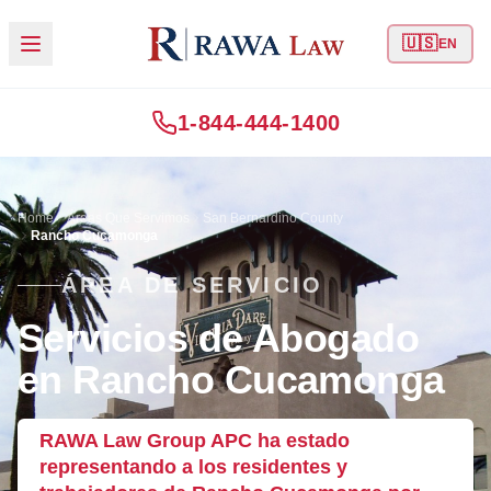
🇺🇸
EN
1-844-444-1400
Home
Áreas Que Servimos
San Bernardino County
Rancho Cucamonga
ÁREA DE SERVICIO
Servicios de Abogado
en Rancho Cucamonga
RAWA Law Group APC ha estado
representando a los residentes y