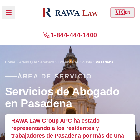
🇺🇸
EN
1-844-444-1400
Home
Áreas Que Servimos
Los Angeles County
Pasadena
ÁREA DE SERVICIO
Servicios de Abogado
en Pasadena
RAWA Law Group APC ha estado
representando a los residentes y
trabajadores de Pasadena por más de una