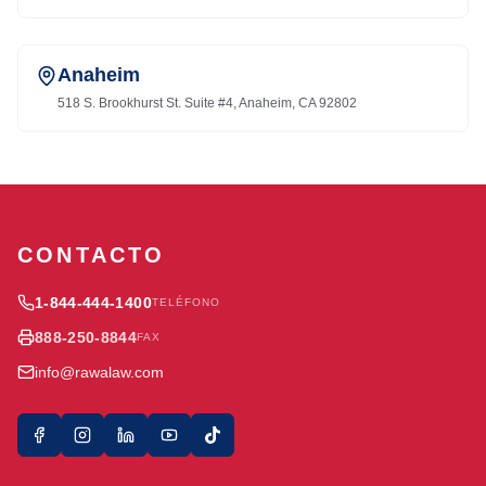
Anaheim
518 S. Brookhurst St. Suite #4, Anaheim, CA 92802
CONTACTO
1-844-444-1400
TELÉFONO
888-250-8844
FAX
info@rawalaw.com