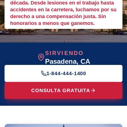
década. Desde lesiones en el trabajo hasta
accidentes en la carretera, luchamos por su
derecho a una compensación justa. Sin
honorarios a menos que ganemos.
SIRVIENDO
Pasadena
, CA
1-844-444-1400
CONSULTA GRATUITA