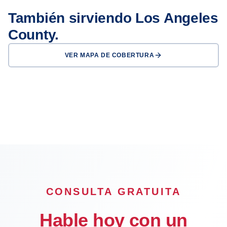
También sirviendo Los Angeles
County.
VER MAPA DE COBERTURA
Los Angeles
Long Beach
Glendale
Inglewood
Compton
Carson
Downey
El Monte
CONSULTA GRATUITA
Hable hoy con un