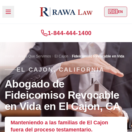
🇺🇸
EN
1-844-444-1400
Home
Áreas Que Servimos
El Cajon
Fideicomiso Revocable en Vida
EL CAJON, CALIFORNIA
Abogado de
Fideicomiso Revocable
en Vida en El Cajon, CA
Manteniendo a las familias de El Cajon
fuera del proceso testamentario.