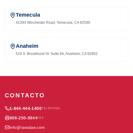
Temecula
41593 Winchester Road, Temecula, CA 92590
Anaheim
518 S. Brookhurst St. Suite #4, Anaheim, CA 92802
CONTACTO
1-844-444-1400
TELÉFONO
888-250-8844
FAX
info@rawalaw.com