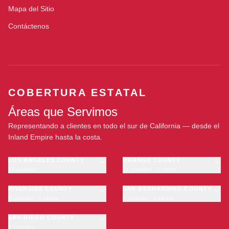
Mapa del Sitio
Contáctenos
COBERTURA ESTATAL
Áreas que Servimos
Representando a clientes en todo el sur de California — desde el
Inland Empire hasta la costa.
LOS ANGELES COUNTY
ORANGE COUNTY
23 ciudades
11 ciudades · 1 oficina
Los Angeles
Anaheim
·
OFICINA
Long Beach
RIVERSIDE COUNTY
Santa Ana
SAN BERNARDINO COUNTY
6 ciudades · 1 oficina
9 ciudades · 1 oficina
Glendale
Irvine
Riverside
San Bernardino
Pasadena
Huntington Beach
Moreno Valley
SAN DIEGO COUNTY
Fontana
Inglewood
Garden Grove
5 ciudades