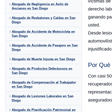
víctimas de
Abogado de Negligencia en Asilo de
derecho lab
Ancianos en San Diego
ganando par
Abogado de Resbalones y Caídas en San
Diego
usted.
Abogado de Accidente de Motocicleta en
Desde lesio
San Diego
automovilís
Abogado de Accidente de Pasajero en San
injustifica
Diego
Abogado de Muerte Injusta en San Diego
Por Qué 
Abogado de Productos Defectuosos en
San Diego
Con casi 50
Abogado de Compensación al Trabajador
recuperado
en San Diego
representac
Abogado de Lesiones Laborales en San
aseguradora
Diego
Abogado de Planificación Patrimonial en