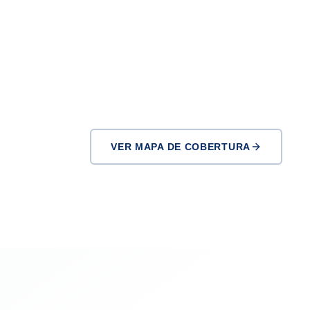
VER MAPA DE COBERTURA
El Cajon