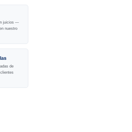
n juicios —
en nuestro
las
cadas de
 clientes