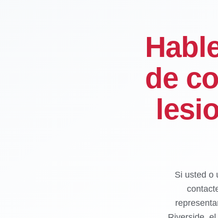
Habl
de co
lesi
Si usted o 
contact
representa
Riverside, e