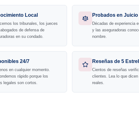
ocimiento Local
Probados en Juicio
emos los tribunales, los jueces
Décadas de experiencia e
s abogados de defensa de
y las aseguradoras conoc
uradoras en su condado.
nombre.
ponibles 24/7
Reseñas de 5 Estrel
enos en cualquier momento.
Cientos de reseñas verifi
ondemos rápido porque los
clientes. Lea lo que dicen
s legales son cortos.
reales.