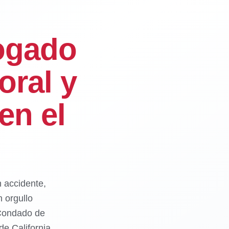
ogado
oral y
en el
n accidente,
 orgullo
 Condado de
e California.