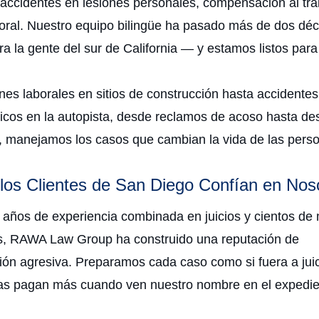
 accidentes en lesiones personales, compensación al tra
oral. Nuestro equipo bilingüe ha pasado más de dos dé
a la gente del sur de California — y estamos listos para
nes laborales en sitios de construcción hasta accidentes
ticos en la autopista, desde reclamos de acoso hasta de
do, manejamos los casos que cambian la vida de las pers
los Clientes de San Diego Confían en Nos
 años de experiencia combinada en juicios y cientos de 
s, RAWA Law Group ha construido una reputación de
ión agresiva. Preparamos cada caso como si fuera a juic
s pagan más cuando ven nuestro nombre en el expedie