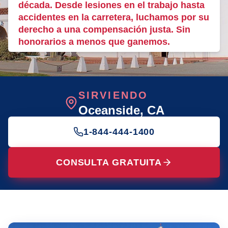
década. Desde lesiones en el trabajo hasta
accidentes en la carretera, luchamos por su
derecho a una compensación justa. Sin
honorarios a menos que ganemos.
SIRVIENDO
Oceanside
, CA
1-844-444-1400
CONSULTA GRATUITA