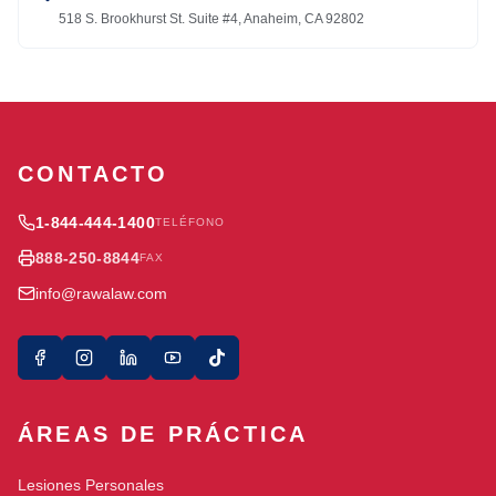
518 S. Brookhurst St. Suite #4, Anaheim, CA 92802
CONTACTO
1-844-444-1400
TELÉFONO
888-250-8844
FAX
info@rawalaw.com
ÁREAS DE PRÁCTICA
Lesiones Personales