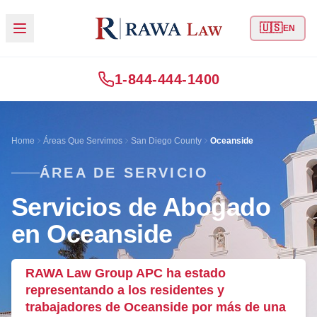
🇺🇸
EN
1-844-444-1400
Home
Áreas Que Servimos
San Diego County
Oceanside
ÁREA DE SERVICIO
Servicios de Abogado
en Oceanside
RAWA Law Group APC ha estado
representando a los residentes y
trabajadores de Oceanside por más de una