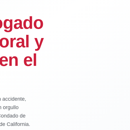
ogado
oral y
en el
n accidente,
 orgullo
 Condado de
e California.