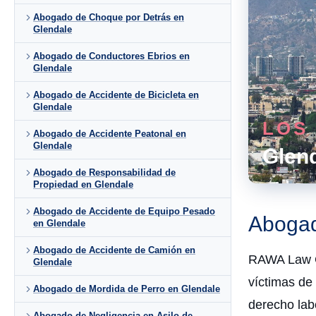
Abogado de Choque por Detrás en
Glendale
Abogado de Conductores Ebrios en
Glendale
Abogado de Accidente de Bicicleta en
Glendale
LOS
Abogado de Accidente Peatonal en
Glendale
Glen
Abogado de Responsabilidad de
Propiedad en Glendale
Abogado de Accidente de Equipo Pesado
Abogad
en Glendale
Abogado de Accidente de Camión en
RAWA Law G
Glendale
víctimas de
Abogado de Mordida de Perro en Glendale
derecho lab
Abogado de Negligencia en Asilo de