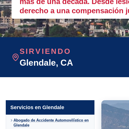
más de una década. Desde lesio
derecho a una compensación j
SIRVIENDO
Glendale
, CA
Servicios en Glendale
Abogado de Accidente Automovilístico en
Glendale