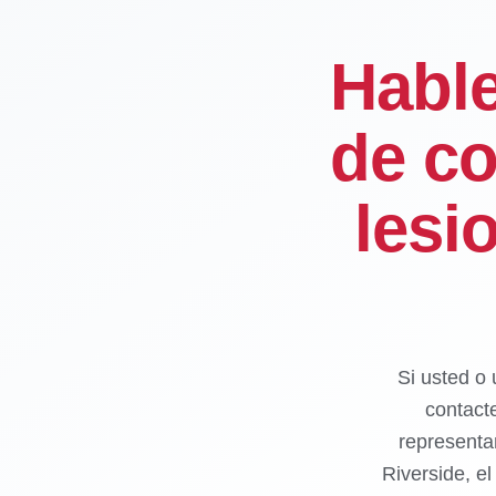
Habl
de co
lesi
Si usted o 
contact
representa
Riverside, e