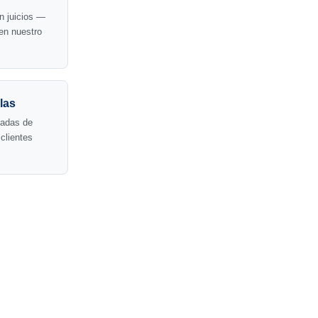
n juicios —
en nuestro
las
cadas de
 clientes