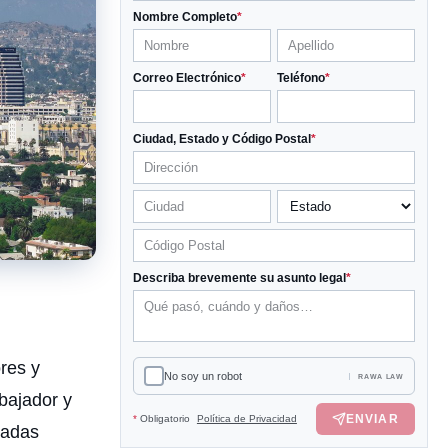
Nombre Completo
*
Correo Electrónico
*
Teléfono
*
Ciudad, Estado y Código Postal
*
Describa brevemente su asunto legal
*
res y
No soy un robot
RAWA LAW
bajador y
ENVIAR
*
Obligatorio
Política de Privacidad
cadas