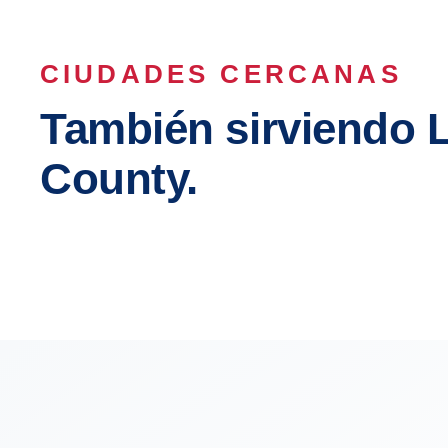
CIUDADES CERCANAS
También sirviendo 
County.
Los Angeles
Long B
Compton
Carson