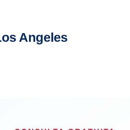
Los Angeles
each
Pasadena
Downey