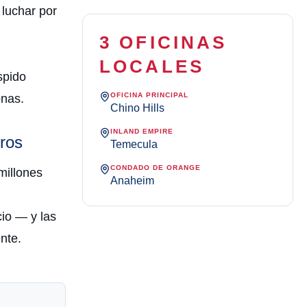
 luchar por
3 OFICINAS
LOCALES
spido
OFICINA PRINCIPAL
onas.
Chino Hills
INLAND EMPIRE
ros
Temecula
CONDADO DE ORANGE
millones
Anaheim
io — y las
nte.