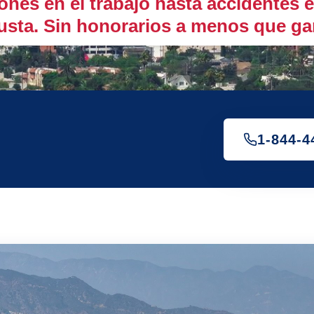
nes en el trabajo hasta accidentes e
usta. Sin honorarios a menos que g
1-844-4