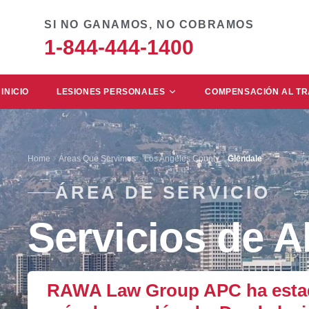
SI NO GANAMOS, NO COBRAMOS
1-844-444-1400
INICIO
LESIONES PERSONALES
COMPENSACIÓN AL T
Home
Áreas Que Servimos
Los Angeles County
Glendale
ÁREA DE SERVICIO
Servicios de 
RAWA Law Group APC ha estado 