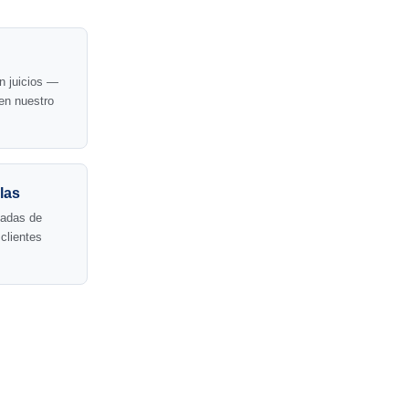
n juicios —
en nuestro
las
cadas de
 clientes