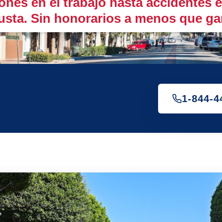
nes en el trabajo hasta accidentes e
usta. Sin honorarios a menos que g
1-844-4