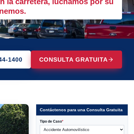
n la carretera, luchamos por su
anemos.
44-1400
CONSULTA GRATUITA
Contáctenos para una Consulta Gratuita
Tipo de Caso
*