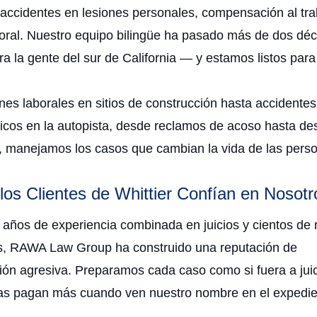
 accidentes en lesiones personales, compensación al tra
oral. Nuestro equipo bilingüe ha pasado más de dos dé
a la gente del sur de California — y estamos listos para
nes laborales en sitios de construcción hasta accidentes
ticos en la autopista, desde reclamos de acoso hasta de
do, manejamos los casos que cambian la vida de las pers
los Clientes de Whittier Confían en Nosotr
 años de experiencia combinada en juicios y cientos de 
s, RAWA Law Group ha construido una reputación de
ión agresiva. Preparamos cada caso como si fuera a juic
s pagan más cuando ven nuestro nombre en el expedie