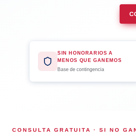
C
SIN HONORARIOS A
MENOS QUE GANEMOS
Base de contingencia
CONSULTA GRATUITA · SI NO G