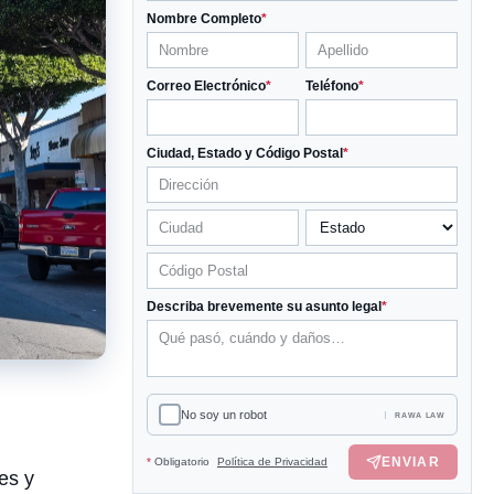
Nombre Completo
*
Correo Electrónico
*
Teléfono
*
Ciudad, Estado y Código Postal
*
Describa brevemente su asunto legal
*
No soy un robot
RAWA LAW
ENVIAR
*
Obligatorio
Política de Privacidad
es y