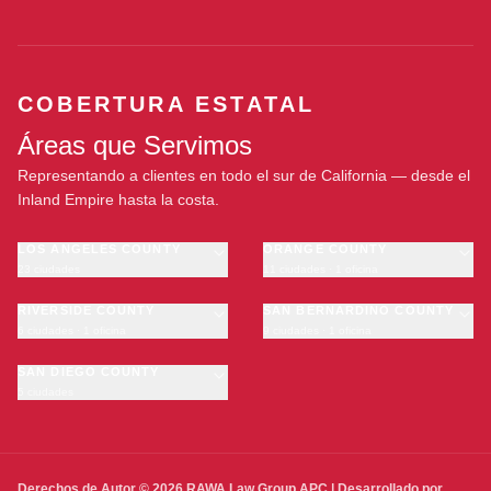
COBERTURA ESTATAL
Áreas que Servimos
Representando a clientes en todo el sur de California — desde el
Inland Empire hasta la costa.
LOS ANGELES COUNTY
ORANGE COUNTY
23 ciudades
11 ciudades · 1 oficina
Los Angeles
Anaheim
·
OFICINA
Long Beach
RIVERSIDE COUNTY
Santa Ana
SAN BERNARDINO COUNTY
6 ciudades · 1 oficina
9 ciudades · 1 oficina
Glendale
Irvine
Riverside
San Bernardino
Pasadena
Huntington Beach
Moreno Valley
SAN DIEGO COUNTY
Fontana
Inglewood
Garden Grove
5 ciudades
Corona
Rancho Cucamonga
San Diego
Compton
Fullerton
Temecula
Ontario
·
OFICINA
Chula Vista
Carson
Newport Beach
Murrieta
Victorville
Escondido
Downey
Orange
Hemet
Chino
Oceanside
El Monte
Buena Park
Derechos de Autor © 2026 RAWA Law Group APC | Desarrollado por