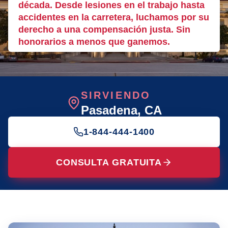
década. Desde lesiones en el trabajo hasta
accidentes en la carretera, luchamos por su
derecho a una compensación justa. Sin
honorarios a menos que ganemos.
SIRVIENDO
Pasadena
, CA
1-844-444-1400
CONSULTA GRATUITA