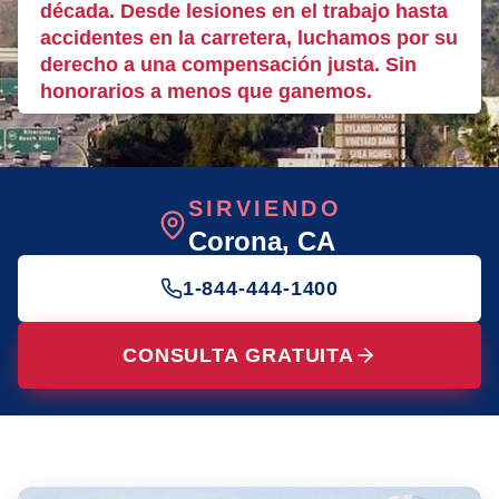
década. Desde lesiones en el trabajo hasta
accidentes en la carretera, luchamos por su
derecho a una compensación justa. Sin
honorarios a menos que ganemos.
SIRVIENDO
Corona
, CA
1-844-444-1400
CONSULTA GRATUITA