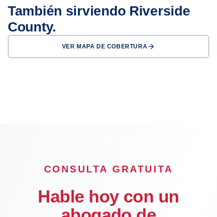
También sirviendo Riverside
County.
VER MAPA DE COBERTURA
Riverside
Moreno Valley
Temecula
Murrieta
Hemet
OFICINA
CONSULTA GRATUITA
Hable hoy con un
abogado de