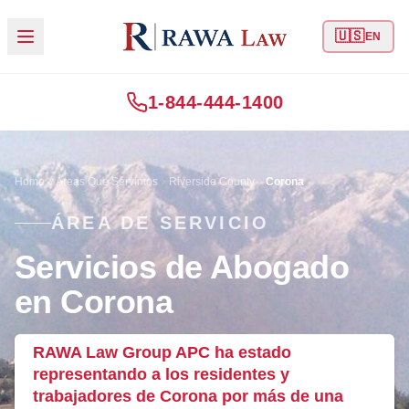
🇺🇸
EN
1-844-444-1400
Home
Áreas Que Servimos
Riverside County
Corona
ÁREA DE SERVICIO
Servicios de Abogado
en Corona
RAWA Law Group APC ha estado
representando a los residentes y
trabajadores de Corona por más de una