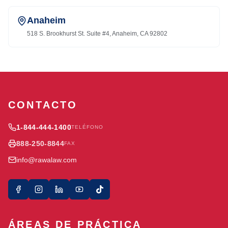
Anaheim
518 S. Brookhurst St. Suite #4, Anaheim, CA 92802
CONTACTO
1-844-444-1400
TELÉFONO
888-250-8844
FAX
info@rawalaw.com
ÁREAS DE PRÁCTICA