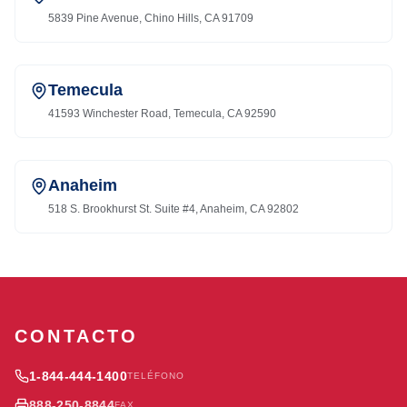
5839 Pine Avenue, Chino Hills, CA 91709
Temecula
41593 Winchester Road, Temecula, CA 92590
Anaheim
518 S. Brookhurst St. Suite #4, Anaheim, CA 92802
CONTACTO
1-844-444-1400
TELÉFONO
888-250-8844
FAX