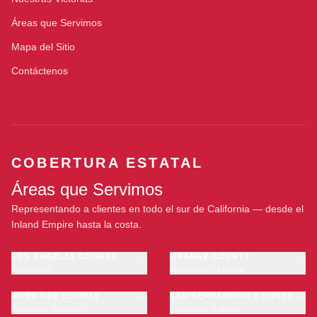
Áreas que Servimos
Mapa del Sitio
Contáctenos
COBERTURA ESTATAL
Áreas que Servimos
Representando a clientes en todo el sur de California — desde el
Inland Empire hasta la costa.
LOS ANGELES COUNTY
ORANGE COUNTY
23 ciudades
11 ciudades · 1 oficina
Los Angeles
Anaheim
·
OFICINA
Long Beach
RIVERSIDE COUNTY
Santa Ana
SAN BERNARDINO COUNTY
6 ciudades · 1 oficina
9 ciudades · 1 oficina
Glendale
Irvine