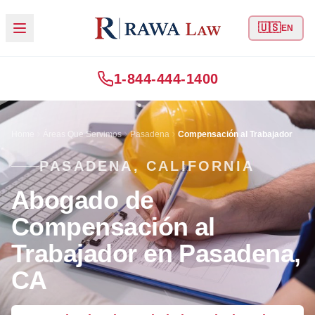
🇺🇸
EN
1-844-444-1400
Home
Áreas Que Servimos
Pasadena
Compensación al Trabajador
PASADENA, CALIFORNIA
Abogado de
Compensación al
Trabajador en Pasadena,
CA