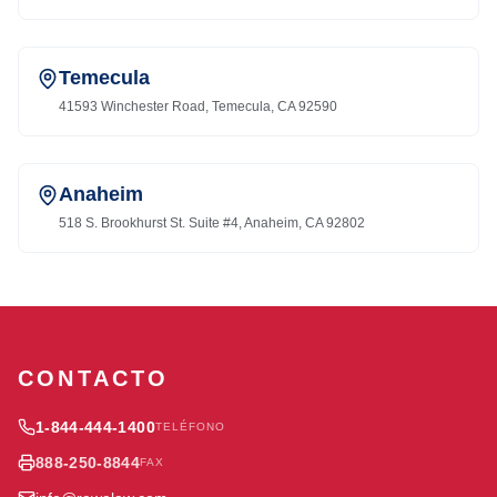
Temecula
41593 Winchester Road, Temecula, CA 92590
Anaheim
518 S. Brookhurst St. Suite #4, Anaheim, CA 92802
CONTACTO
1-844-444-1400
TELÉFONO
888-250-8844
FAX