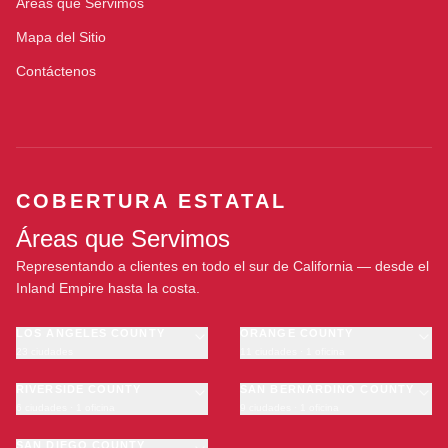
Áreas que Servimos
Mapa del Sitio
Contáctenos
COBERTURA ESTATAL
Áreas que Servimos
Representando a clientes en todo el sur de California — desde el
Inland Empire hasta la costa.
LOS ANGELES COUNTY
ORANGE COUNTY
23 ciudades
11 ciudades · 1 oficina
Los Angeles
Anaheim
·
OFICINA
Long Beach
RIVERSIDE COUNTY
Santa Ana
SAN BERNARDINO COUNTY
6 ciudades · 1 oficina
9 ciudades · 1 oficina
Glendale
Irvine
Riverside
San Bernardino
Pasadena
Huntington Beach
Moreno Valley
SAN DIEGO COUNTY
Fontana