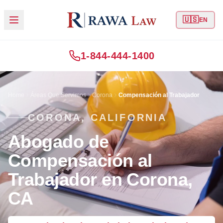
🇺🇸
EN
1-844-444-1400
Home
Áreas Que Servimos
Corona
Compensación al Trabajador
CORONA, CALIFORNIA
Abogado de
Compensación al
Trabajador en Corona,
CA