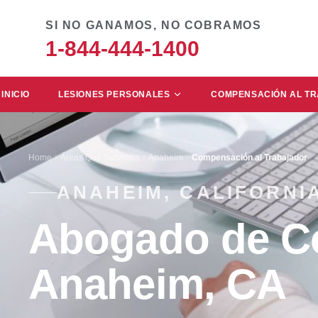
SI NO GANAMOS, NO COBRAMOS
1-844-444-1400
INICIO
LESIONES PERSONALES
COMPENSACIÓN AL T
Home
Áreas Que Servimos
Anaheim
Compensación al Trabajador
ANAHEIM, CALIFORNI
Abogado de Co
Anaheim, CA