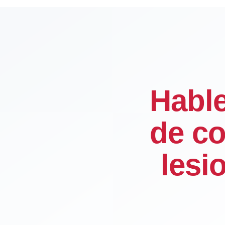
Habl
de co
lesi