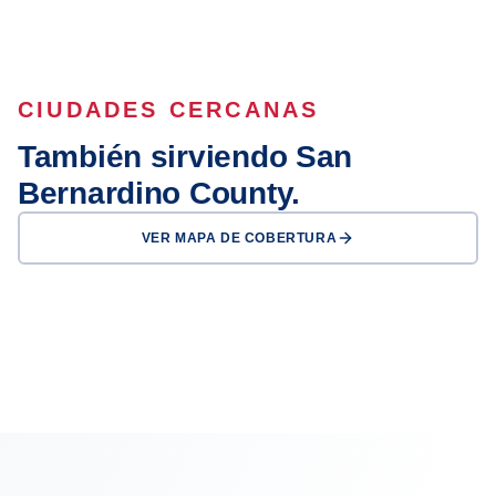
CIUDADES CERCANAS
También sirviendo San
Bernardino County.
VER MAPA DE COBERTURA
Rancho
San Bernardino
Fontana
Cucamonga
Ontario
Victorville
Chino
Chino Hills
Rialto
OFICINA