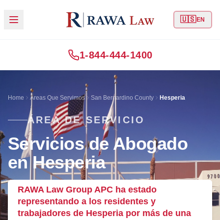
🇺🇸
EN
1-844-444-1400
Home
Áreas Que Servimos
San Bernardino County
Hesperia
ÁREA DE SERVICIO
Servicios de Abogado
en Hesperia
RAWA Law Group APC ha estado
representando a los residentes y
trabajadores de Hesperia por más de una