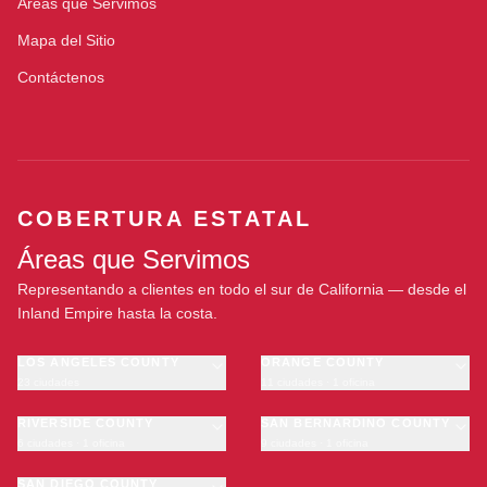
Áreas que Servimos
Mapa del Sitio
Contáctenos
COBERTURA ESTATAL
Áreas que Servimos
Representando a clientes en todo el sur de California — desde el
Inland Empire hasta la costa.
LOS ANGELES COUNTY
ORANGE COUNTY
23 ciudades
11 ciudades · 1 oficina
Los Angeles
Anaheim
·
OFICINA
Long Beach
RIVERSIDE COUNTY
Santa Ana
SAN BERNARDINO COUNTY
6 ciudades · 1 oficina
9 ciudades · 1 oficina
Glendale
Irvine
Riverside
San Bernardino
Pasadena
Huntington Beach
Moreno Valley
SAN DIEGO COUNTY
Fontana