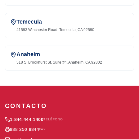
Temecula
41593 Winchester Road, Temecula, CA 92590
Anaheim
518 S. Brookhurst St. Suite #4, Anaheim, CA 92802
CONTACTO
1-844-444-1400
TELÉFONO
888-250-8844
FAX