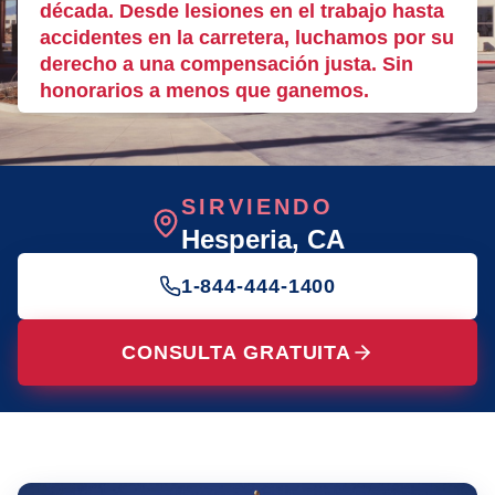
década. Desde lesiones en el trabajo hasta
accidentes en la carretera, luchamos por su
derecho a una compensación justa. Sin
honorarios a menos que ganemos.
SIRVIENDO
Hesperia
, CA
1-844-444-1400
CONSULTA GRATUITA