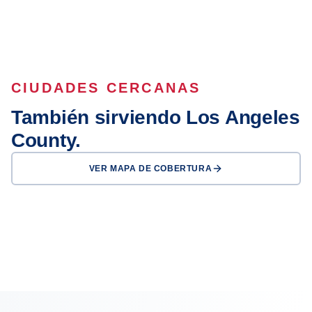
CIUDADES CERCANAS
También sirviendo Los Angeles
County.
VER MAPA DE COBERTURA
Los Angeles
Long Beach
Glendale
Pasadena
Inglewood
Compton
Carson
Downey