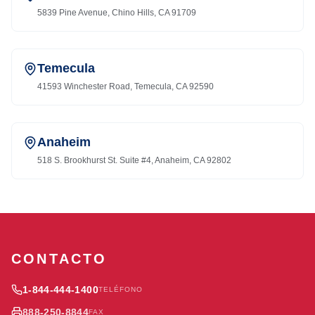
5839 Pine Avenue, Chino Hills, CA 91709
Temecula
41593 Winchester Road, Temecula, CA 92590
Anaheim
518 S. Brookhurst St. Suite #4, Anaheim, CA 92802
CONTACTO
1-844-444-1400
TELÉFONO
888-250-8844
FAX