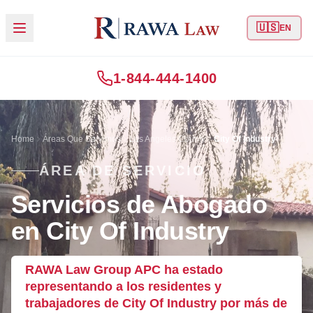
🇺🇸
EN
1-844-444-1400
Home
Áreas Que Servimos
Los Angeles County
City Of Industry
ÁREA DE SERVICIO
Servicios de Abogado
en City Of Industry
RAWA Law Group APC ha estado
representando a los residentes y
trabajadores de City Of Industry por más de