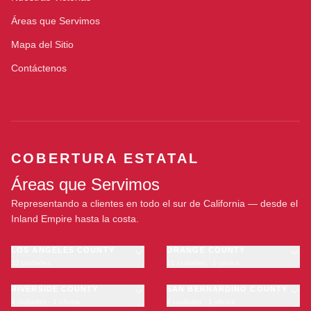
Áreas que Servimos
Mapa del Sitio
Contáctenos
COBERTURA ESTATAL
Áreas que Servimos
Representando a clientes en todo el sur de California — desde el
Inland Empire hasta la costa.
LOS ANGELES COUNTY
ORANGE COUNTY
23 ciudades
11 ciudades · 1 oficina
Los Angeles
Anaheim
·
OFICINA
Long Beach
RIVERSIDE COUNTY
Santa Ana
SAN BERNARDINO COUNTY
6 ciudades · 1 oficina
9 ciudades · 1 oficina
Glendale
Irvine