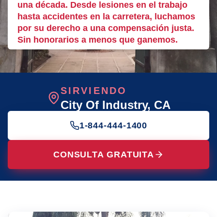
una década. Desde lesiones en el trabajo
hasta accidentes en la carretera, luchamos
por su derecho a una compensación justa.
Sin honorarios a menos que ganemos.
SIRVIENDO
City Of Industry
, CA
1-844-444-1400
CONSULTA GRATUITA