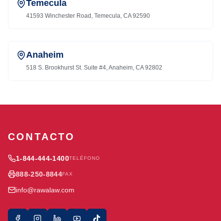
Temecula
41593 Winchester Road, Temecula, CA 92590
Anaheim
518 S. Brookhurst St. Suite #4, Anaheim, CA 92802
CONTACTO
1-844-444-1400
TELÉFONO
888-250-8844
FAX
info@rawalaw.com