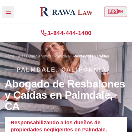
🇺🇸
EN
1-844-444-1400
Home
Áreas Que Servimos
Palmdale
Resbalones y Caídas
PALMDALE, CALIFORNIA
Abogado de Resbalones
y Caídas en Palmdale,
CA
Responsabilizando a los dueños de
propiedades negligentes en Palmdale.