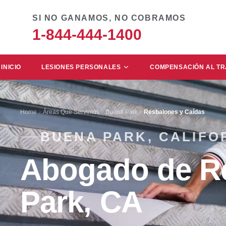
SI NO GANAMOS, NO COBRAMOS
1-844-444-1400
INICIO
LESIONES PERSONALES
COMPENSACIÓN AL T
Home
Áreas Que Servimos
Buena Park
Resbalones y Caídas
BUENA PARK, CALIFO
Abogado de Re
Park, CA