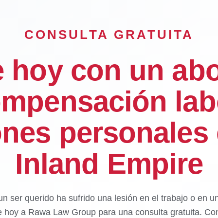
CONSULTA GRATUITA
e hoy con un ab
mpensación lab
ones personales 
Inland Empire
un ser querido ha sufrido una lesión en el trabajo o en u
e hoy a Rawa Law Group para una consulta gratuita. Con