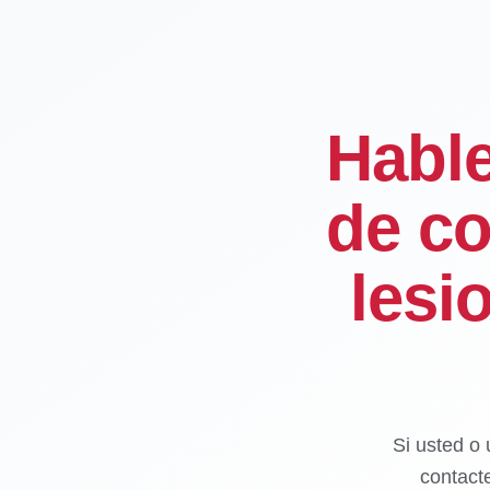
Habl
de co
lesi
Si usted o 
contact