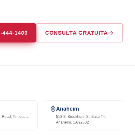
4-444-1400
CONSULTA GRATUITA
Anaheim
r Road, Temecula,
518 S. Brookhurst St. Suite #4,
Anaheim, CA 92802