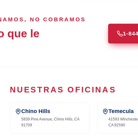
ANAMOS, NO COBRAMOS
o que le
1-84
NUESTRAS OFICINAS
Chino Hills
Temecula
5839 Pine Avenue, Chino Hills, CA
41593 Wincheste
91709
CA 92590