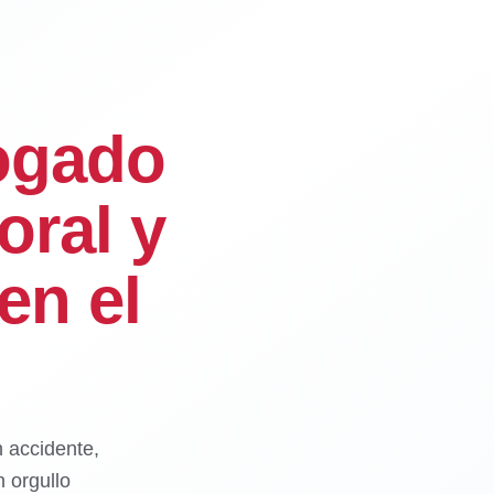
ogado
oral y
en el
n accidente,
 orgullo