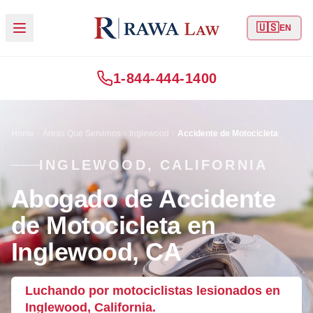
🇺🇸
EN
1-844-444-1400
Home
Áreas Que Servimos
Inglewood
Accidente de Motocicleta
INGLEWOOD, CALIFORNIA
Abogado de Accidente
de Motocicleta en
Inglewood, CA
Luchando por motociclistas lesionados en
Inglewood, California.