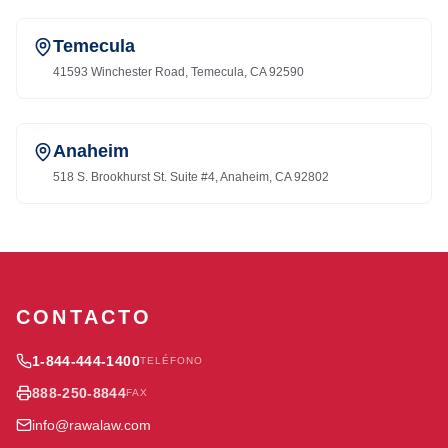
Temecula
41593 Winchester Road, Temecula, CA 92590
Anaheim
518 S. Brookhurst St. Suite #4, Anaheim, CA 92802
CONTACTO
1-844-444-1400
TELÉFONO
888-250-8844
FAX
info@rawalaw.com