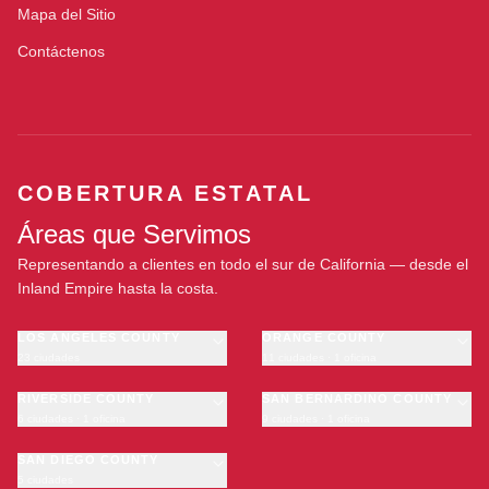
Mapa del Sitio
Contáctenos
COBERTURA ESTATAL
Áreas que Servimos
Representando a clientes en todo el sur de California — desde el
Inland Empire hasta la costa.
LOS ANGELES COUNTY
ORANGE COUNTY
23 ciudades
11 ciudades · 1 oficina
Los Angeles
Anaheim
·
OFICINA
Long Beach
RIVERSIDE COUNTY
Santa Ana
SAN BERNARDINO COUNTY
6 ciudades · 1 oficina
9 ciudades · 1 oficina
Glendale
Irvine
Riverside
San Bernardino
Pasadena
Huntington Beach
Moreno Valley
SAN DIEGO COUNTY
Fontana
Inglewood
Garden Grove
5 ciudades
Corona
Rancho Cucamonga