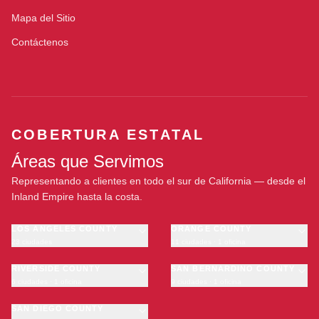
Mapa del Sitio
Contáctenos
COBERTURA ESTATAL
Áreas que Servimos
Representando a clientes en todo el sur de California — desde el
Inland Empire hasta la costa.
LOS ANGELES COUNTY
ORANGE COUNTY
23 ciudades
11 ciudades · 1 oficina
Los Angeles
Anaheim
·
OFICINA
Long Beach
RIVERSIDE COUNTY
Santa Ana
SAN BERNARDINO COUNTY
6 ciudades · 1 oficina
9 ciudades · 1 oficina
Glendale
Irvine
Riverside
San Bernardino
Pasadena
Huntington Beach
Moreno Valley
SAN DIEGO COUNTY
Fontana
Inglewood
Garden Grove