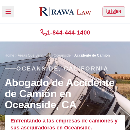
🇺🇸
EN
1-844-444-1400
Home
Áreas Que Servimos
Oceanside
Accidente de Camión
OCEANSIDE, CALIFORNIA
Abogado de Accidente
de Camión en
Oceanside, CA
Enfrentando a las empresas de camiones y
sus aseguradoras en Oceanside.