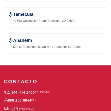
Temecula
41593 Winchester Road, Temecula, CA 92590
Anaheim
518 S. Brookhurst St. Suite #4, Anaheim, CA 92802
CONTACTO
1-844-444-1400
TELÉFONO
888-250-8844
FAX
info@rawalaw.com