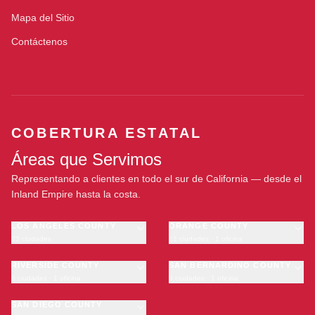
Mapa del Sitio
Contáctenos
COBERTURA ESTATAL
Áreas que Servimos
Representando a clientes en todo el sur de California — desde el
Inland Empire hasta la costa.
LOS ANGELES COUNTY
ORANGE COUNTY
23 ciudades
11 ciudades · 1 oficina
Los Angeles
Anaheim
·
OFICINA
Long Beach
RIVERSIDE COUNTY
Santa Ana
SAN BERNARDINO COUNTY
6 ciudades · 1 oficina
9 ciudades · 1 oficina
Glendale
Irvine
Riverside
San Bernardino
Pasadena
Huntington Beach
Moreno Valley
SAN DIEGO COUNTY
Fontana
Inglewood
Garden Grove