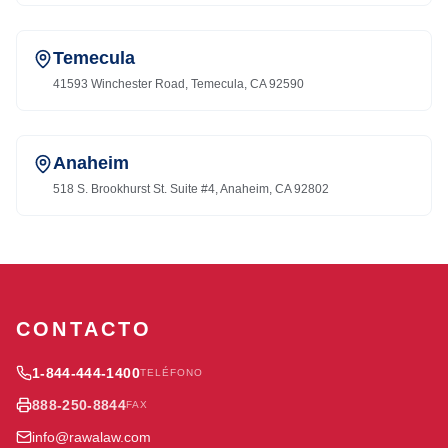
Temecula
41593 Winchester Road, Temecula, CA 92590
Anaheim
518 S. Brookhurst St. Suite #4, Anaheim, CA 92802
CONTACTO
1-844-444-1400
TELÉFONO
888-250-8844
FAX
info@rawalaw.com