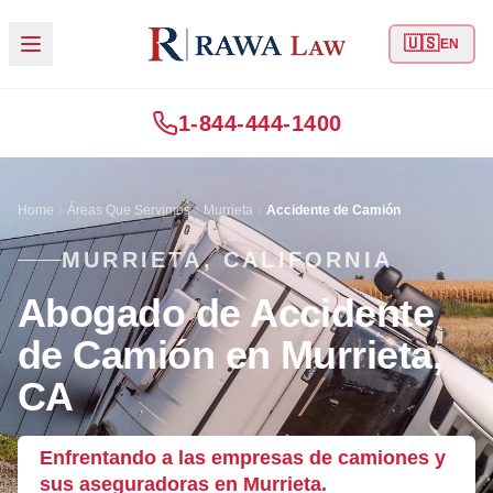
🇺🇸
EN
1-844-444-1400
Home
Áreas Que Servimos
Murrieta
Accidente de Camión
MURRIETA, CALIFORNIA
Abogado de Accidente
de Camión en Murrieta,
CA
Enfrentando a las empresas de camiones y
sus aseguradoras en Murrieta.