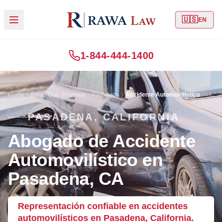
🇺🇸
EN
1-844-444-1400
Home
Áreas Que Servimos
Pasadena
Accidente Automovilístico
PASADENA, CALIFORNIA
Abogado de Accidente
Automovilístico en
Pasadena, CA
Representación confiable en accidentes
automovilísticos en Pasadena, California.