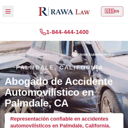
🇺🇸
EN
1-844-444-1400
Home
Áreas Que Servimos
Palmdale
Accidente Automovilístico
PALMDALE, CALIFORNIA
Abogado de Accidente
Automovilístico en
Palmdale, CA
Representación confiable en accidentes
automovilísticos en Palmdale, California.