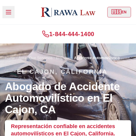
🇺🇸
EN
1-844-444-1400
Home
Áreas Que Servimos
El Cajon
Accidente Automovilístico
EL CAJON, CALIFORNIA
Abogado de Accidente
Automovilístico en El
Cajon, CA
Representación confiable en accidentes
automovilísticos en El Cajon, California.